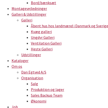
Bord/bænksæt
Montagevejledninger
Galleri & Udstillinger
Galleri
Åbent hus hos landmænd i Danmark og Sverig
Kvæg galleri
Ungdyr Galleri
Ventilation Galleri
Heste Galleri
Udstillinger
Kataloger
Om os
Dan Egtved A/S
Organisation
Salg
Produktion og lager
Sales Backup Team
Økonomi
Job