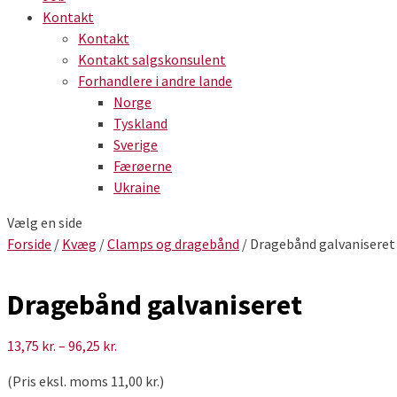
Kontakt
Kontakt
Kontakt salgskonsulent
Forhandlere i andre lande
Norge
Tyskland
Sverige
Færøerne
Ukraine
Vælg en side
Forside
/
Kvæg
/
Clamps og dragebånd
/ Dragebånd galvaniseret
Dragebånd galvaniseret
Prisinterval:
13,75
kr.
–
96,25
kr.
13,75 kr.
(Pris eksl. moms
11,00
kr.
)
til