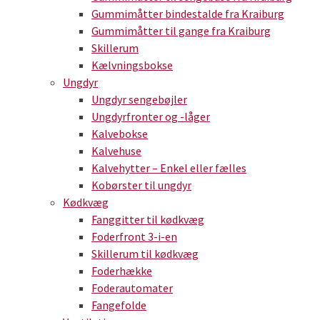
Gummimåtter bindestalde fra Kraiburg
Gummimåtter til gange fra Kraiburg
Skillerum
Kælvningsbokse
Ungdyr
Ungdyr sengebøjler
Ungdyrfronter og -låger
Kalvebokse
Kalvehuse
Kalvehytter – Enkel eller fælles
Kobørster til ungdyr
Kødkvæg
Fanggitter til kødkvæg
Foderfront 3-i-en
Skillerum til kødkvæg
Foderhække
Foderautomater
Fangefolde