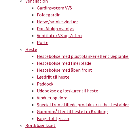
Ventilation
Gardinsystem VVS
Foldegardin
Hæve/sænke vinduer
Dan Alukip ovenlys
Ventilator VS og Zefiro
Porte
Heste
Hestebokse med plastplanker eller træplanke
Hestebokse med finerplade
Hestebokse med åben front
Løsdrift til heste
Paddock
Udebokse og læskurer til heste
Vinduer og døre
Special fremstillede produkter til hestestalde
Gummimåtter til heste fra Kraiburg
Fangefold gitter
Bord/bænksæt