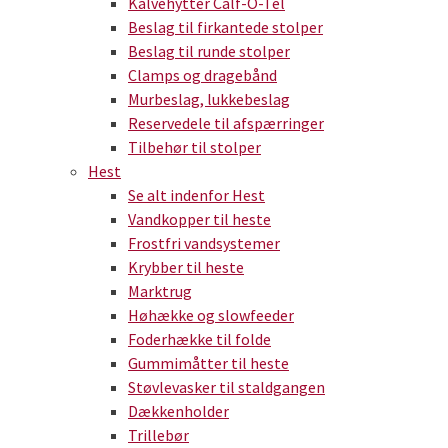
Kalvehytter Calf-O-Tel
Beslag til firkantede stolper
Beslag til runde stolper
Clamps og dragebånd
Murbeslag, lukkebeslag
Reservedele til afspærringer
Tilbehør til stolper
Hest
Se alt indenfor Hest
Vandkopper til heste
Frostfri vandsystemer
Krybber til heste
Marktrug
Høhække og slowfeeder
Foderhække til folde
Gummimåtter til heste
Støvlevasker til staldgangen
Dækkenholder
Trillebør