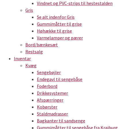
Vindnet og PVC-strips til hestestalden
Gris
Se alt indenfor Gris
Gummimåtter til grise
Høhække til grise
Varmelamper og pærer
Bord/bænkesæt
Restsalg
Inventar
Kvæg
Sengebøjler
Endegavl til sengebåse
Foderbord
Drikkesystemer
Afspærringer
Kobørster
Staldmadrasser
Bagkanter til sandsenge
Gummimåtter til sengebåse fra Kraiburg