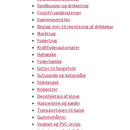
Vandkopper og drikketrug
Frostfri vandsystemer
Svømmeventiler
Beslag mm. til montering af drikkekar
Marktrug
Fodertrug
Kraftfoderautomater
Høhække
Foderhække
Gitter til fangefold
Sutspande og kalveskåle
Støvlevask
Kobørster
Desinfektion af klove
Halsremme og kæder
Transportvogn til kalve
Gummimåtter
Vindnet og PVC-strips