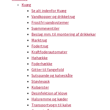
Kvæg
Se alt indenfor Kvæg
Vandkopper og drikketrug
Frostfri vandsystemer
Svømmeventiler
Beslag mm. til montering af drikkekar
Marktrug
Fodertrug
Kraftfoderautomater
Høhække
Foderhække
Gitter til fangefold
Sutspande og kalveskåle
Støvlevask
Kobørster
Desinfektion af klove
Halsremme og kæder
Transportvogn til kalve