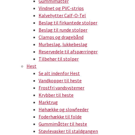
Gummimåtter
Vindnet og PVC-strips
Kalvehytter Calf-O-Tel
Beslag til firkantede stolper
Beslag til runde stolper
Clamps og dragebånd
Murbeslag, lukkebeslag
Reservedele til afspærringer
Tilbehør til stolper
Hest
Se alt indenfor Hest
Vandkopper til heste
Frostfri vandsystemer
Krybber til heste
Marktrug
Høhække og slowfeeder
Foderhække til folde
Gummimåtter til heste
Støvlevasker til staldgangen