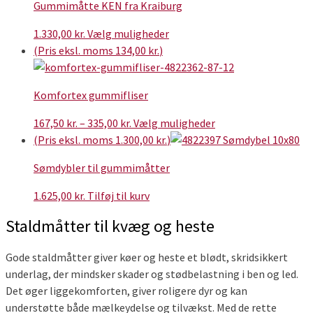
Gummimåtte KEN fra Kraiburg
1.357,50 kr.
flere
varianter.
Dette
1.330,00
kr.
Vælg muligheder
Mulighederne
vare
(Pris eksl. moms
134,00
kr.
)
kan
har
vælges
flere
på
Komfortex gummifliser
varianter.
varesiden
Mulighederne
Prisinterval:
Dette
167,50
kr.
–
335,00
kr.
Vælg muligheder
kan
167,50 kr.
vare
(Pris eksl. moms
1.300,00
kr.
)
vælges
til
har
på
Sømdybler til gummimåtter
335,00 kr.
flere
varesiden
varianter.
1.625,00
kr.
Tilføj til kurv
Mulighederne
Staldmåtter til kvæg og heste
kan
vælges
på
Gode staldmåtter giver køer og heste et blødt, skridsikkert
varesiden
underlag, der mindsker skader og stødbelastning i ben og led.
Det øger liggekomforten, giver roligere dyr og kan
understøtte både mælkeydelse og tilvækst. Med de rette