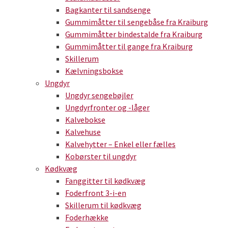
Bagkanter til sandsenge
Gummimåtter til sengebåse fra Kraiburg
Gummimåtter bindestalde fra Kraiburg
Gummimåtter til gange fra Kraiburg
Skillerum
Kælvningsbokse
Ungdyr
Ungdyr sengebøjler
Ungdyrfronter og -låger
Kalvebokse
Kalvehuse
Kalvehytter – Enkel eller fælles
Kobørster til ungdyr
Kødkvæg
Fanggitter til kødkvæg
Foderfront 3-i-en
Skillerum til kødkvæg
Foderhække