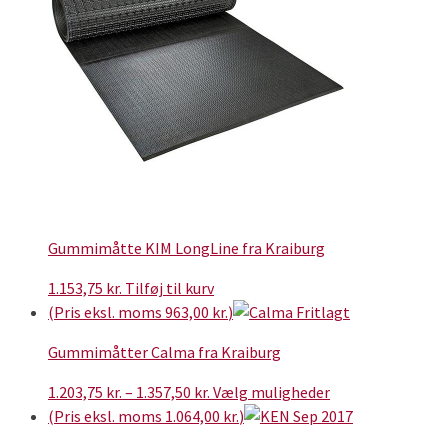
Gummimåtte KIM LongLine fra Kraiburg
1.153,75
kr.
Tilføj til kurv
(Pris eksl. moms
963,00
kr.
)
Gummimåtter Calma fra Kraiburg
Prisinterval:
Dette
1.203,75
kr.
–
1.357,50
kr.
Vælg muligheder
1.203,75 kr.
vare
(Pris eksl. moms
1.064,00
kr.
)
til
har