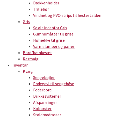
Dækkenholder
Trillebør
Vindnet og PVC-strips til hestestalden
Gris
Se alt indenfor Gris
Gummimåtter til grise
Høhække til grise
Varmelamper og pærer
Bord/bænkesæt
Restsalg
Inventar
Kvæg
Sengebøjler
Endegavl til sengebåse
Foderbord
Drikkesystemer
Afspærringer
Kobørster
Staldmadrasser