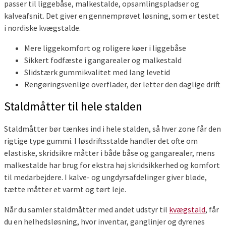
passer til liggebåse, malkestalde, opsamlingspladser og
kalveafsnit. Det giver en gennemprøvet løsning, som er testet
i nordiske kvægstalde.
Mere liggekomfort og roligere køer i liggebåse
Sikkert fodfæste i gangarealer og malkestald
Slidstærk gummikvalitet med lang levetid
Rengøringsvenlige overflader, der letter den daglige drift
Staldmåtter til hele stalden
Staldmåtter bør tænkes ind i hele stalden, så hver zone får den
rigtige type gummi. I løsdriftsstalde handler det ofte om
elastiske, skridsikre måtter i både båse og gangarealer, mens
malkestalde har brug for ekstra høj skridsikkerhed og komfort
til medarbejdere. I kalve- og ungdyrsafdelinger giver bløde,
tætte måtter et varmt og tørt leje.
Når du samler staldmåtter med andet udstyr til
kvægstald
, får
du en helhedsløsning, hvor inventar, ganglinjer og dyrenes