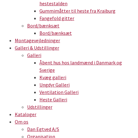
hestestalden
Gummimåtter til heste fra Kraiburg
Fangefold gitter
Bord/bænksæt
Bord/bænksæt
Montagevejledninger
Galleri & Udstillinger
Galleri
Åbent hus hos landmænd i Danmark og
Sverige
Kvæg galleri
Ungdyr Galleri
Ventilation Galleri
Heste Galleri
Udstillinger
Kataloger
Om os
Dan Egtved A/S
Organisation