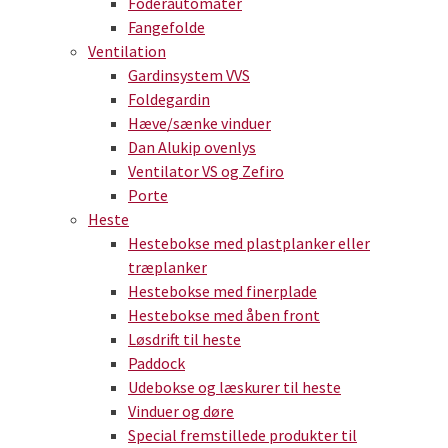
Foderautomater
Fangefolde
Ventilation
Gardinsystem VVS
Foldegardin
Hæve/sænke vinduer
Dan Alukip ovenlys
Ventilator VS og Zefiro
Porte
Heste
Hestebokse med plastplanker eller
træplanker
Hestebokse med finerplade
Hestebokse med åben front
Løsdrift til heste
Paddock
Udebokse og læskurer til heste
Vinduer og døre
Special fremstillede produkter til