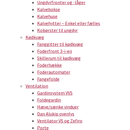
Ungdyrfronter og -låger
Kalvebokse
Kalvehuse
Kalvehytter – Enkel eller fælles
Kobørster til ungdyr
Kødkvæg
Fanggitter til kødkvæg
Foderfront 3-i-en
Skillerum til kødkvæg
Foderhække
Foderautomater
Fangefolde
Ventilation
Gardinsystem VVS
Foldegardin
Hæve/sænke vinduer
Dan Alukip ovenlys
Ventilator VS og Zefiro
Porte