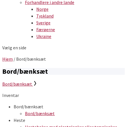
Forhandlere i andre lande
Norge
Tyskland
Sverige
Færøerne
Ukraine
Vælg en side
Hjem
/
Bord/bænksæt
Bord/bænksæt
Bord/bænksæt
Inventar
Bord/bænksæt
Bord/bænksæt
Heste
Hestebokse med plastplanker eller træplanker