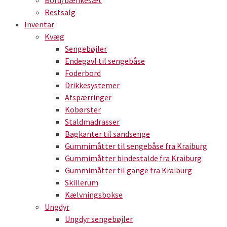
Bord/bænkesæt
Restsalg
Inventar
Kvæg
Sengebøjler
Endegavl til sengebåse
Foderbord
Drikkesystemer
Afspærringer
Kobørster
Staldmadrasser
Bagkanter til sandsenge
Gummimåtter til sengebåse fra Kraiburg
Gummimåtter bindestalde fra Kraiburg
Gummimåtter til gange fra Kraiburg
Skillerum
Kælvningsbokse
Ungdyr
Ungdyr sengebøjler