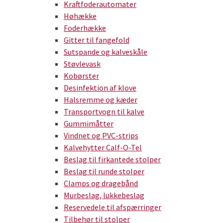
Kraftfoderautomater
Høhække
Foderhække
Gitter til fangefold
Sutspande og kalveskåle
Støvlevask
Kobørster
Desinfektion af klove
Halsremme og kæder
Transportvogn til kalve
Gummimåtter
Vindnet og PVC-strips
Kalvehytter Calf-O-Tel
Beslag til firkantede stolper
Beslag til runde stolper
Clamps og dragebånd
Murbeslag, lukkebeslag
Reservedele til afspærringer
Tilbehør til stolper