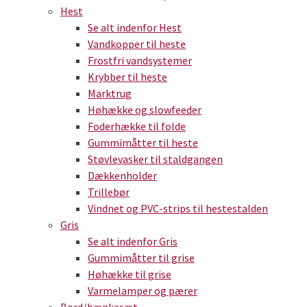
Hest
Se alt indenfor Hest
Vandkopper til heste
Frostfri vandsystemer
Krybber til heste
Marktrug
Høhække og slowfeeder
Foderhække til folde
Gummimåtter til heste
Støvlevasker til staldgangen
Dækkenholder
Trillebør
Vindnet og PVC-strips til hestestalden
Gris
Se alt indenfor Gris
Gummimåtter til grise
Høhække til grise
Varmelamper og pærer