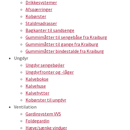
Drikkesystemer
Afspærringer
Kobørster
Staldmadrasser
Bagkanter til sandsenge
Gummimåtter til sengebåse fra Kraiburg
Gummimåtter til gange fra Kraiburg
Gummimåtter bindestalde fra Kraiburg
Ungdyr
Ungdyr sengebøjler
Ungdyrfronter og -låger
Kalvebokse
Kalvehuse
Kalvehytter
Kobørster til ungdyr
Ventilation
Gardinsystem VVS
Foldegardin
Hæve/sænke vinduer