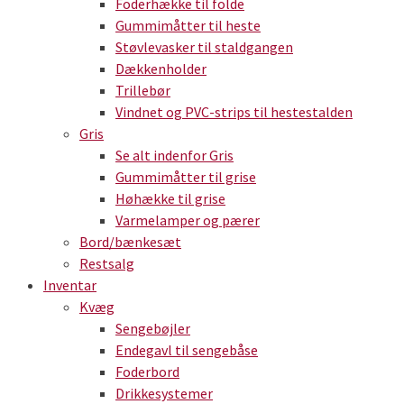
Foderhække til folde
Gummimåtter til heste
Støvlevasker til staldgangen
Dækkenholder
Trillebør
Vindnet og PVC-strips til hestestalden
Gris
Se alt indenfor Gris
Gummimåtter til grise
Høhække til grise
Varmelamper og pærer
Bord/bænkesæt
Restsalg
Inventar
Kvæg
Sengebøjler
Endegavl til sengebåse
Foderbord
Drikkesystemer