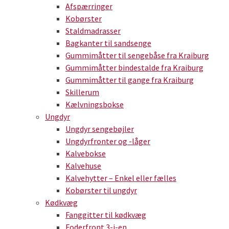
Afspærringer
Kobørster
Staldmadrasser
Bagkanter til sandsenge
Gummimåtter til sengebåse fra Kraiburg
Gummimåtter bindestalde fra Kraiburg
Gummimåtter til gange fra Kraiburg
Skillerum
Kælvningsbokse
Ungdyr
Ungdyr sengebøjler
Ungdyrfronter og -låger
Kalvebokse
Kalvehuse
Kalvehytter – Enkel eller fælles
Kobørster til ungdyr
Kødkvæg
Fanggitter til kødkvæg
Foderfront 3-i-en