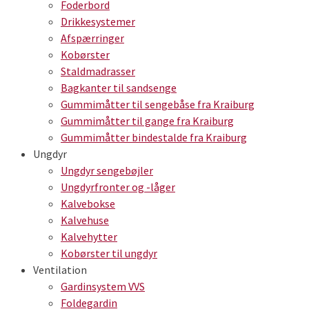
Foderbord
Drikkesystemer
Afspærringer
Kobørster
Staldmadrasser
Bagkanter til sandsenge
Gummimåtter til sengebåse fra Kraiburg
Gummimåtter til gange fra Kraiburg
Gummimåtter bindestalde fra Kraiburg
Ungdyr
Ungdyr sengebøjler
Ungdyrfronter og -låger
Kalvebokse
Kalvehuse
Kalvehytter
Kobørster til ungdyr
Ventilation
Gardinsystem VVS
Foldegardin