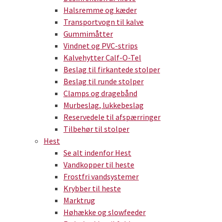
Halsremme og kæder
Transportvogn til kalve
Gummimåtter
Vindnet og PVC-strips
Kalvehytter Calf-O-Tel
Beslag til firkantede stolper
Beslag til runde stolper
Clamps og dragebånd
Murbeslag, lukkebeslag
Reservedele til afspærringer
Tilbehør til stolper
Hest
Se alt indenfor Hest
Vandkopper til heste
Frostfri vandsystemer
Krybber til heste
Marktrug
Høhække og slowfeeder