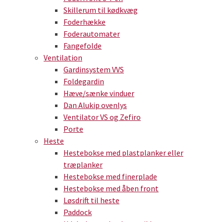
Skillerum til kødkvæg
Foderhække
Foderautomater
Fangefolde
Ventilation
Gardinsystem VVS
Foldegardin
Hæve/sænke vinduer
Dan Alukip ovenlys
Ventilator VS og Zefiro
Porte
Heste
Hestebokse med plastplanker eller
træplanker
Hestebokse med finerplade
Hestebokse med åben front
Løsdrift til heste
Paddock