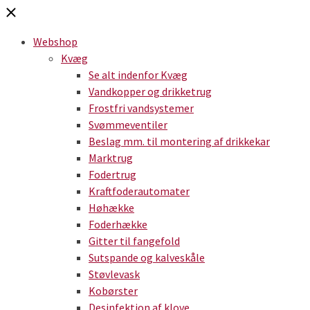
Webshop
Kvæg
Se alt indenfor Kvæg
Vandkopper og drikketrug
Frostfri vandsystemer
Svømmeventiler
Beslag mm. til montering af drikkekar
Marktrug
Fodertrug
Kraftfoderautomater
Høhække
Foderhække
Gitter til fangefold
Sutspande og kalveskåle
Støvlevask
Kobørster
Desinfektion af klove