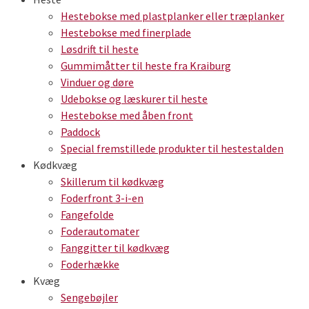
Hestebokse med plastplanker eller træplanker
Hestebokse med finerplade
Løsdrift til heste
Gummimåtter til heste fra Kraiburg
Vinduer og døre
Udebokse og læskurer til heste
Hestebokse med åben front
Paddock
Special fremstillede produkter til hestestalden
Kødkvæg
Skillerum til kødkvæg
Foderfront 3-i-en
Fangefolde
Foderautomater
Fanggitter til kødkvæg
Foderhække
Kvæg
Sengebøjler