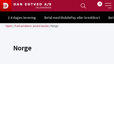
0
2-4 dages levering
Betal med MobilePay eller kreditkort
Bet
Hjem
/
Forhandlere i andre lande
/
Norge
Norge