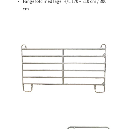
Fangefold med låge: H/L 170 – 210 cm / 300
cm