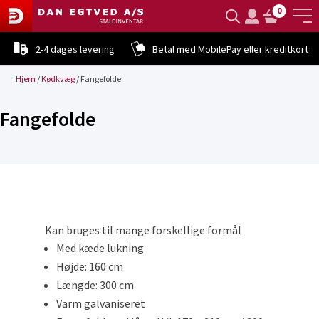
0
2-4 dages levering
Betal med MobilePay eller kreditkort
Hjem
/
Kødkvæg
/
Fangefolde
Fangefolde
Kan bruges til mange forskellige formål
Med kæde lukning
Højde: 160 cm
Længde: 300 cm
Varm galvaniseret