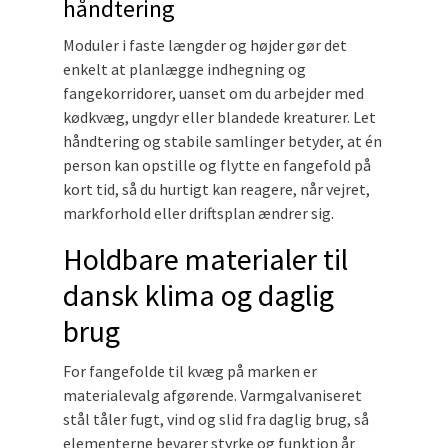
håndtering
Moduler i faste længder og højder gør det
enkelt at planlægge indhegning og
fangekorridorer, uanset om du arbejder med
kødkvæg, ungdyr eller blandede kreaturer. Let
håndtering og stabile samlinger betyder, at én
person kan opstille og flytte en fangefold på
kort tid, så du hurtigt kan reagere, når vejret,
markforhold eller driftsplan ændrer sig.
Holdbare materialer til
dansk klima og daglig
brug
For fangefolde til kvæg på marken er
materialevalg afgørende. Varmgalvaniseret
stål tåler fugt, vind og slid fra daglig brug, så
elementerne bevarer styrke og funktion år