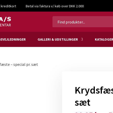
 kreditkort
Betal via faktura v/ køb over DKK 2.000
EVEJLEDNINGER
GALLERI & UDSTILLINGER
KATALOGE
fæste – special pr. sæt
Krydsfæst
sæt