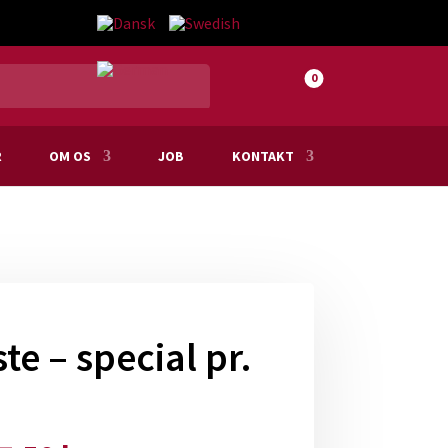
0
R
OM OS
JOB
KONTAKT
e – special pr.