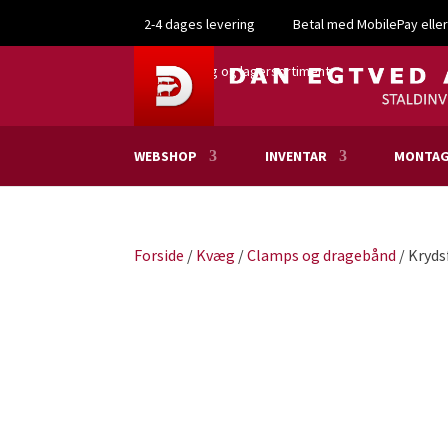
2-4 dages levering
Betal med MobilePay eller
Stort udvalg og lagersortiment
WEBSHOP
INVENTAR
MONTAG
Forside
/
Kvæg
/
Clamps og dragebånd
/ Kryds