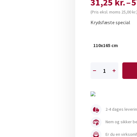
31,25
kr.
–
5
(Pris eksl. moms
25,00
kr.
Krydsfæste special
110x165 cm
Krydsfæste
-
special
pr.
sæt
2-4 dages leveri
antal
Nem og sikker bet
Er du en virksomh