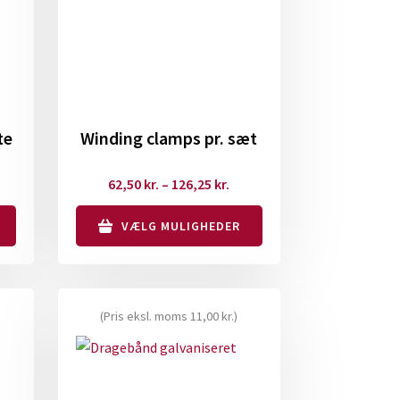
te
Winding clamps pr. sæt
isinterval:
Prisinterval:
62,50
kr.
–
126,25
kr.
8,75 kr.
62,50 kr.
VÆLG MULIGHEDER
til
3,75 kr.
126,25 kr.
Dette
vare
har
(Pris eksl. moms
11,00
kr.
)
flere
varianter.
Mulighederne