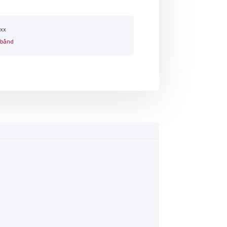
xx
ebånd