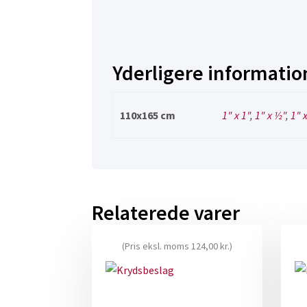
Yderligere informatio
110x165 cm
1" x 1"
,
1" x ½"
,
1" 
Relaterede varer
(Pris eksl. moms
124,00
kr.
)