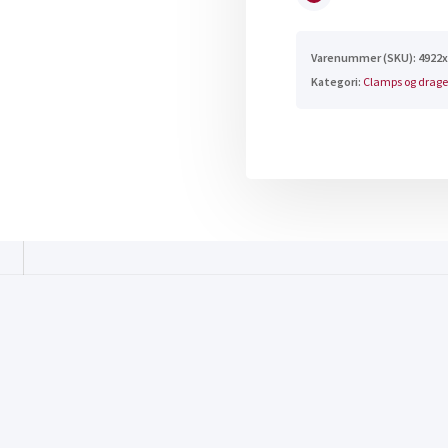
Varenummer (SKU):
4922x
Kategori:
Clamps og drag
n