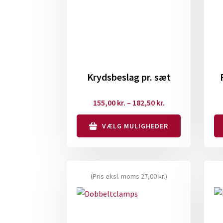
Krydsbeslag pr. sæt
Prisinterval:
155,00
kr.
–
182,50
kr.
155,00 kr.
VÆLG MULIGHEDER
til
182,50 kr.
Dette
De
vare
va
har
ha
(Pris eksl. moms
27,00
kr.
)
flere
fl
varianter.
va
Mulighederne
Mu