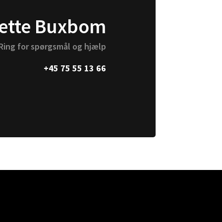
vælges
ette Buxbom
på
varesiden
Ring for spørgsmål og hjælp
+45 75 55 13 66