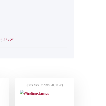
"
,
2" x 2"
(Pris eksl. moms
50,00
kr.
)