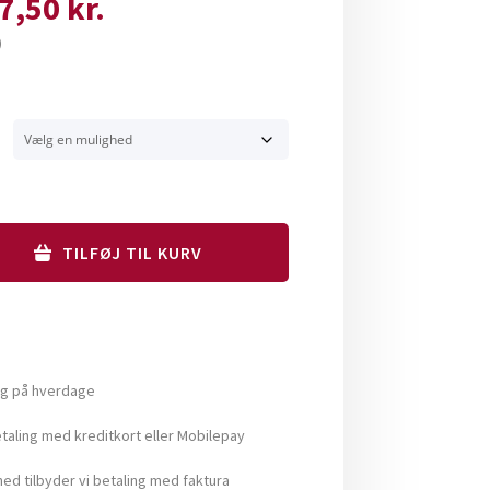
Prisinterval:
7,50
kr.
31,25 kr.
)
til
57,50 kr.
TILFØJ TIL KURV
ng på hverdage
aling med kreditkort eller Mobilepay
ed tilbyder vi betaling med faktura