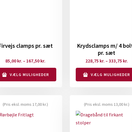
Firvejs clamps pr. sæt
Krydsclamps m/ 4 bol
pr. sæt
Prisinterval:
Pr
85,00
kr.
–
167,50
kr.
228,75
kr.
–
333,75
kr.
85,00 kr.
22
VÆLG MULIGHEDER
VÆLG MULIGHEDER
til
til
167,50 kr.
33
tte
Dette
re
vare
r
har
(Pris eksl. moms
17,00
kr.
)
(Pris eksl. moms
13,00
kr.
)
ere
flere
rianter.
varianter.
lighederne
Mulighederne