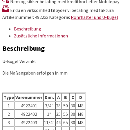
Nem og sikker betaling med kreditkort eller Mobilepay
Er du en virksomhed tilbyder vi betaling med faktura
Artikelnummer:
4922xx
Kategorie:
Rohrhalter und U-bügel
Beschreibung
Zusätzliche Informationen
Beschreibung
U-Bügel Verzinkt
Die Maßangaben erfolgen in mm
Type
Varenummer
Dim.
A
B
C
D
1
4922401
3/4″
28
50
30
M8
2
4922402
1″
35
55
30
M8
3
4922403
11/4″
44
65
30
M8