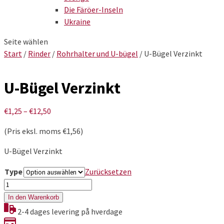
Die Färöer-Inseln
Ukraine
Seite wählen
Start
/
Rinder
/
Rohrhalter und U-bügel
/ U-Bügel Verzinkt
U-Bügel Verzinkt
Preisspanne:
€
1,25
–
€
12,50
€1,25
(Pris eksl. moms
€
1,56
)
bis
€12,50
U-Bügel Verzinkt
Type
Zurücksetzen
U-
Bügel
In den Warenkorb
Verzinkt
2-4 dages levering på hverdage
Menge