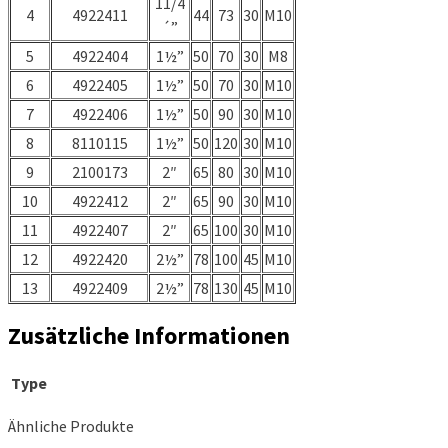
11/4
4
4922411
44
73
30
M10
´”
5
4922404
1½”
50
70
30
M8
6
4922405
1½”
50
70
30
M10
7
4922406
1½”
50
90
30
M10
8
8110115
1½”
50
120
30
M10
9
2100173
2″
65
80
30
M10
10
4922412
2″
65
90
30
M10
11
4922407
2″
65
100
30
M10
12
4922420
2½”
78
100
45
M10
13
4922409
2½”
78
130
45
M10
Zusätzliche Informationen
Type
Ähnliche Produkte