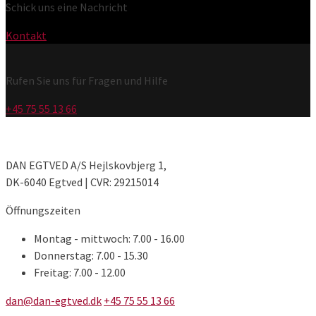
€16,25
mehrere
gewählt
Schick uns eine Nachricht
können
Varianten
werden
auf
auf.
Kontakt
der
Die
Produktseite
Optionen
gewählt
Rufen Sie uns für Fragen und Hilfe
können
werden
auf
+45 75 55 13 66
der
Produktseite
gewählt
DAN EGTVED A/S Hejlskovbjerg 1,
werden
DK-6040 Egtved | CVR: 29215014
Öffnungszeiten
Montag - mittwoch: 7.00 - 16.00
Donnerstag: 7.00 - 15.30
Freitag: 7.00 - 12.00
dan@dan-egtved.dk
+45 75 55 13 66