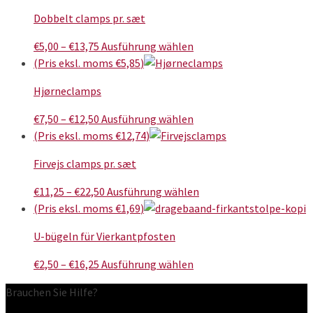
Die
bis
weist
Produktseite
Optionen
Dobbelt clamps pr. sæt
€17,50
mehrere
gewählt
können
Varianten
Preisspanne:
Dieses
werden
€
5,00
–
€
13,75
Ausführung wählen
auf
auf.
€5,00
Produkt
(Pris eksl. moms
€
5,85
)
der
Die
bis
weist
Produktseite
Optionen
Hjørneclamps
€13,75
mehrere
gewählt
können
Varianten
Preisspanne:
werden
Dieses
€
7,50
–
€
12,50
Ausführung wählen
auf
auf.
€7,50
Produkt
(Pris eksl. moms
€
12,74
)
der
Die
bis
weist
Produktseite
Optionen
Firvejs clamps pr. sæt
€12,50
mehrere
gewählt
können
Varianten
Preisspanne:
werden
Dieses
€
11,25
–
€
22,50
Ausführung wählen
auf
auf.
€11,25
Produkt
(Pris eksl. moms
€
1,69
)
der
Die
bis
weist
Produktseite
Optionen
U-bügeln für Vierkantpfosten
€22,50
mehrere
gewählt
können
Varianten
Preisspanne:
werden
Dieses
€
2,50
–
€
16,25
Ausführung wählen
auf
auf.
€2,50
Produkt
der
Die
Brauchen Sie Hilfe?
bis
weist
Produktseite
Optionen