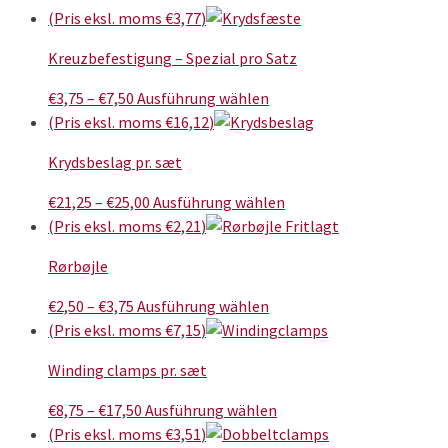
(Pris eksl. moms
€
3,77
)
Kreuzbefestigung – Spezial pro Satz
Preisspanne:
Dieses
€
3,75
–
€
7,50
Ausführung wählen
€3,75
Produkt
(Pris eksl. moms
€
16,12
)
bis
weist
Krydsbeslag pr. sæt
€7,50
mehrere
Varianten
Preisspanne:
Dieses
€
21,25
–
€
25,00
Ausführung wählen
auf.
€21,25
Produkt
(Pris eksl. moms
€
2,21
)
Die
bis
weist
Optionen
Rørbøjle
€25,00
mehrere
können
Varianten
Preisspanne:
Dieses
€
2,50
–
€
3,75
Ausführung wählen
auf
auf.
€2,50
Produkt
(Pris eksl. moms
€
7,15
)
der
Die
bis
weist
Produktseite
Optionen
Winding clamps pr. sæt
€3,75
mehrere
gewählt
können
Varianten
Preisspanne:
werden
Dieses
€
8,75
–
€
17,50
Ausführung wählen
auf
auf.
€8,75
Produkt
(Pris eksl. moms
€
3,51
)
der