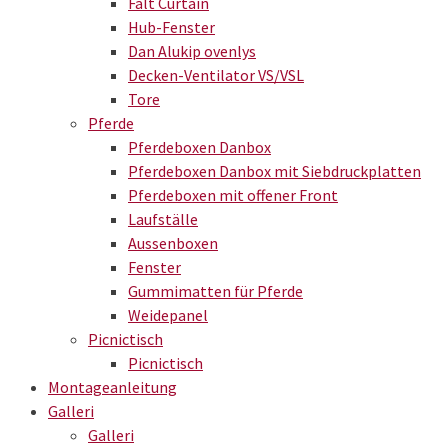
Falt Curtain
Hub-Fenster
Dan Alukip ovenlys
Decken-Ventilator VS/VSL
Tore
Pferde
Pferdeboxen Danbox
Pferdeboxen Danbox mit Siebdruckplatten
Pferdeboxen mit offener Front
Laufställe
Aussenboxen
Fenster
Gummimatten für Pferde
Weidepanel
Picnictisch
Picnictisch
Montageanleitung
Galleri
Galleri