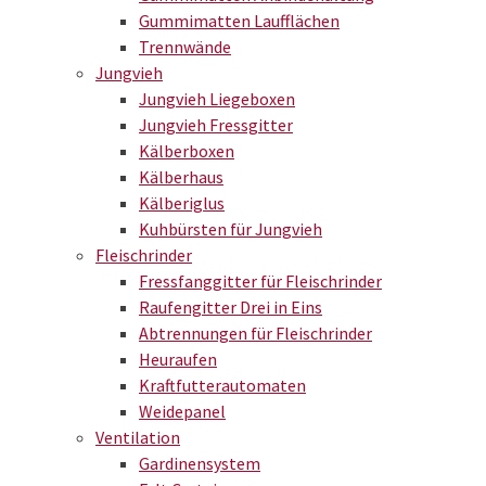
Gummimatten Laufflächen
Trennwände
Jungvieh
Jungvieh Liegeboxen
Jungvieh Fressgitter
Kälberboxen
Kälberhaus
Kälberiglus
Kuhbürsten für Jungvieh
Fleischrinder
Fressfanggitter für Fleischrinder
Raufengitter Drei in Eins
Abtrennungen für Fleischrinder
Heuraufen
Kraftfutterautomaten
Weidepanel
Ventilation
Gardinensystem