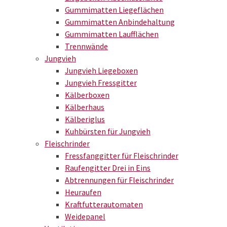
Gummimatten Liegeflächen
Gummimatten Anbindehaltung
Gummimatten Laufflächen
Trennwände
Jungvieh
Jungvieh Liegeboxen
Jungvieh Fressgitter
Kälberboxen
Kälberhaus
Kälberiglus
Kuhbürsten für Jungvieh
Fleischrinder
Fressfanggitter für Fleischrinder
Raufengitter Drei in Eins
Abtrennungen für Fleischrinder
Heuraufen
Kraftfutterautomaten
Weidepanel