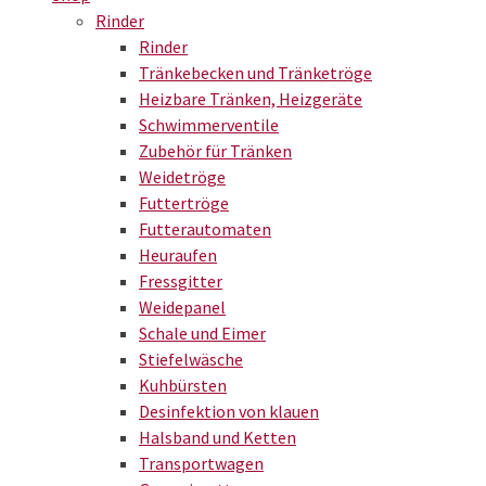
Rinder
Rinder
Tränkebecken und Tränketröge
Heizbare Tränken, Heizgeräte
Schwimmerventile
Zubehör für Tränken
Weidetröge
Futtertröge
Futterautomaten
Heuraufen
Fressgitter
Weidepanel
Schale und Eimer
Stiefelwäsche
Kuhbürsten
Desinfektion von klauen
Halsband und Ketten
Transportwagen