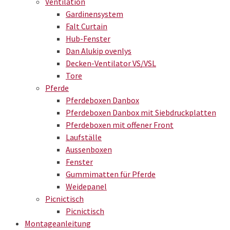
Ventilation
Gardinensystem
Falt Curtain
Hub-Fenster
Dan Alukip ovenlys
Decken-Ventilator VS/VSL
Tore
Pferde
Pferdeboxen Danbox
Pferdeboxen Danbox mit Siebdruckplatten
Pferdeboxen mit offener Front
Laufställe
Aussenboxen
Fenster
Gummimatten für Pferde
Weidepanel
Picnictisch
Picnictisch
Montageanleitung