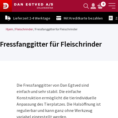
0
Lieferzeit 2-4 Werktage
Mit Kreditkarte bezahlen
Z
Hjem
/
Fleischrinder
/
Fressfanggitter für Fleischrinder
Fressfanggitter für Fleischrinder
Die Fressfanggitter von Dan Egtved sind
einfach und sehr stabil. Die einfache
Konstruktion ermöglicht die tierindividuelle
Anpassung des Tierplatzes. Die Halsöffnung ist
regulierbar und kann ganz ohne Werkzeug
variabel eingestellt werden.