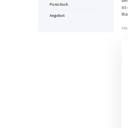
ber
Picnictisch
ist
Was
Angebot
All