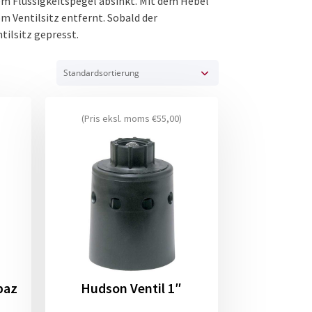
m Flüssigkeitspegel absinkt. Mit dem Hebel
om Ventilsitz entfernt. Sobald der
tilsitz gepresst.
(Pris eksl. moms
€
55,00
)
paz
Hudson Ventil 1″