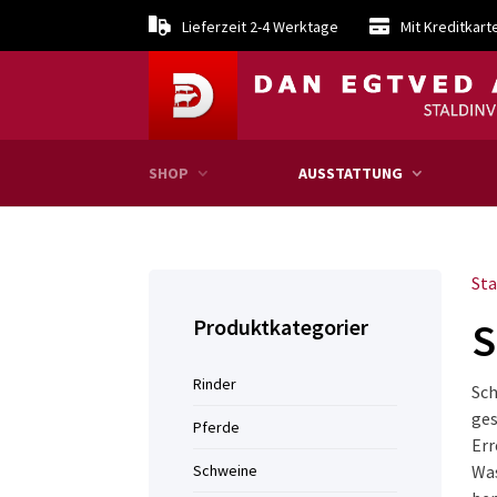
Lieferzeit 2-4 Werktage
Mit Kreditkart
SHOP
AUSSTATTUNG
Sta
Produktkategorier
S
Rinder
Sch
ges
Pferde
Err
Schweine
Was