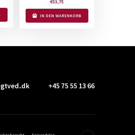
€
53,75
B
IN DEN WARENKORB
gtved.dk
+45 75 55 13 66