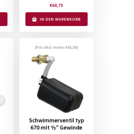
€
68,75
B
IN DEN WARENKORB
(Pris eksl. moms
€
43,00
)
Schwimmerventil typ
670 mit ½” Gewinde