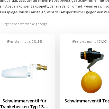
uht darauf, dass der an einem Hebel befestigte Schwimmer mit de
 ein Absperrkörper gekoppelt, der ein Ventil öffnet, wenn er sich v
serspiegel wieder ansteigt, wird der Absperrkörper gegen den Ven
e 6 Ergebnisse werden angezeigt
(Pris eksl. moms
€
31,98
)
(Pris eksl. moms
€
68,00
)
Schwimmerventil für
Schwimmerventil To
Tränkebecken Typ 130P