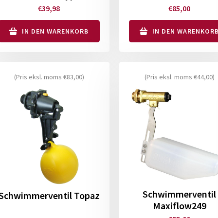
von Suevia
€
39,98
€
85,00
IN DEN WARENKORB
IN DEN WARENKOR
(Pris eksl. moms
€
83,00
)
(Pris eksl. moms
€
44,00
)
Schwimmerventil
Schwimmerventil Topaz
Maxiflow249