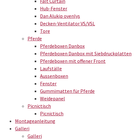
Falt Curtain
Hub-Fenster
Dan Alukip ovenlys
Decken-Ventilator VS/VSL
Tore
Pferde
Pferdeboxen Danbox
Pferdeboxen Danbox mit Siebdruckplatten
Pferdeboxen mit offener Front
Laufställe
Aussenboxen
Fenster
Gummimatten für Pferde
Weidepanel
Picnictisch
Picnictisch
Montageanleitung
Galleri
Galleri