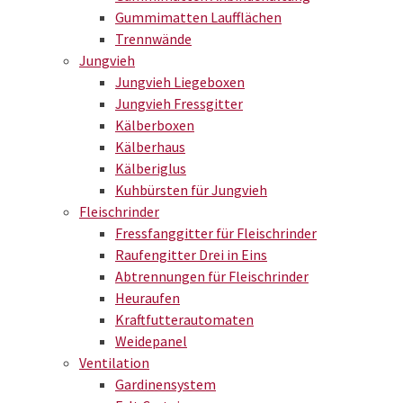
Gummimatten Laufflächen
Trennwände
Jungvieh
Jungvieh Liegeboxen
Jungvieh Fressgitter
Kälberboxen
Kälberhaus
Kälberiglus
Kuhbürsten für Jungvieh
Fleischrinder
Fressfanggitter für Fleischrinder
Raufengitter Drei in Eins
Abtrennungen für Fleischrinder
Heuraufen
Kraftfutterautomaten
Weidepanel
Ventilation
Gardinensystem