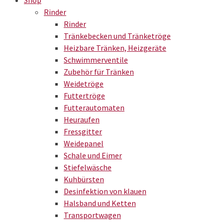
Shop
Rinder
Rinder
Tränkebecken und Tränketröge
Heizbare Tränken, Heizgeräte
Schwimmerventile
Zubehör für Tränken
Weidetröge
Futtertröge
Futterautomaten
Heuraufen
Fressgitter
Weidepanel
Schale und Eimer
Stiefelwäsche
Kuhbürsten
Desinfektion von klauen
Halsband und Ketten
Transportwagen