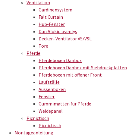
Ventilation
Gardinensystem
Falt Curtain
Hub-Fenster
Dan Alukip ovenlys
Decken-Ventilator VS/VSL
Tore
Pferde
Pferdeboxen Danbox
Pferdeboxen Danbox mit Siebdruckplatten
Pferdeboxen mit offener Front
Laufställe
Aussenboxen
Fenster
Gummimatten für Pferde
Weidepanel
Picnictisch
Picnictisch
Montageanleitung