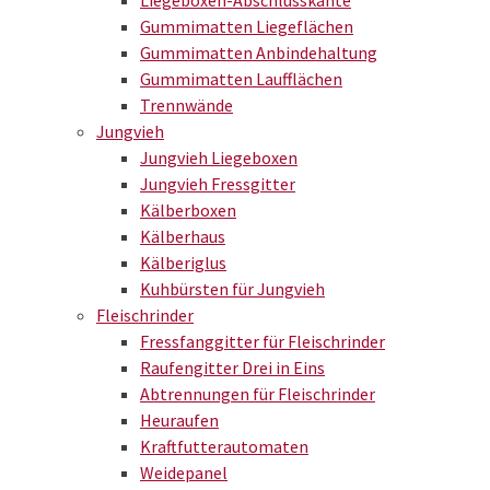
Liegeboxen-Abschlusskante
Gummimatten Liegeflächen
Gummimatten Anbindehaltung
Gummimatten Laufflächen
Trennwände
Jungvieh
Jungvieh Liegeboxen
Jungvieh Fressgitter
Kälberboxen
Kälberhaus
Kälberiglus
Kuhbürsten für Jungvieh
Fleischrinder
Fressfanggitter für Fleischrinder
Raufengitter Drei in Eins
Abtrennungen für Fleischrinder
Heuraufen
Kraftfutterautomaten
Weidepanel