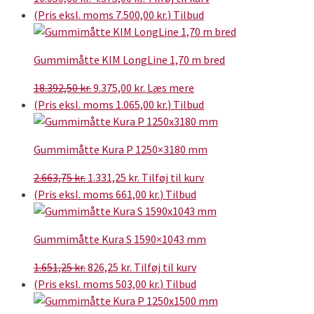
oprindelige
aktuelle
(Pris eksl. moms
7.500,00
kr.
)
Tilbud
pris
pris
var:
er:
Gummimåtte KIM LongLine 1,70 m bred
10.050,00 kr..
4.375,00 kr..
Den
Den
18.392,50
kr.
9.375,00
kr.
Læs mere
oprindelige
aktuelle
(Pris eksl. moms
1.065,00
kr.
)
Tilbud
pris
pris
var:
er:
Gummimåtte Kura P 1250×3180 mm
18.392,50 kr..
9.375,00 kr..
Den
Den
2.663,75
kr.
1.331,25
kr.
Tilføj til kurv
oprindelige
aktuelle
(Pris eksl. moms
661,00
kr.
)
Tilbud
pris
pris
var:
er:
Gummimåtte Kura S 1590×1043 mm
2.663,75 kr..
1.331,25 kr..
Den
Den
1.651,25
kr.
826,25
kr.
Tilføj til kurv
oprindelige
aktuelle
(Pris eksl. moms
503,00
kr.
)
Tilbud
pris
pris