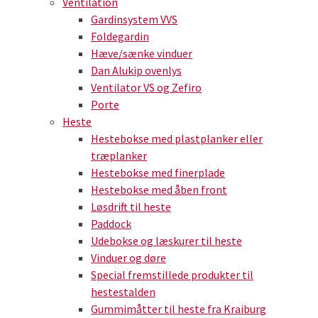
Ventilation
Gardinsystem VVS
Foldegardin
Hæve/sænke vinduer
Dan Alukip ovenlys
Ventilator VS og Zefiro
Porte
Heste
Hestebokse med plastplanker eller
træplanker
Hestebokse med finerplade
Hestebokse med åben front
Løsdrift til heste
Paddock
Udebokse og læskurer til heste
Vinduer og døre
Special fremstillede produkter til
hestestalden
Gummimåtter til heste fra Kraiburg