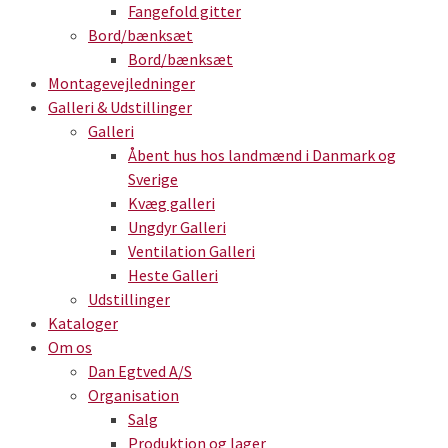
Fangefold gitter
Bord/bænksæt
Bord/bænksæt
Montagevejledninger
Galleri & Udstillinger
Galleri
Åbent hus hos landmænd i Danmark og
Sverige
Kvæg galleri
Ungdyr Galleri
Ventilation Galleri
Heste Galleri
Udstillinger
Kataloger
Om os
Dan Egtved A/S
Organisation
Salg
Produktion og lager