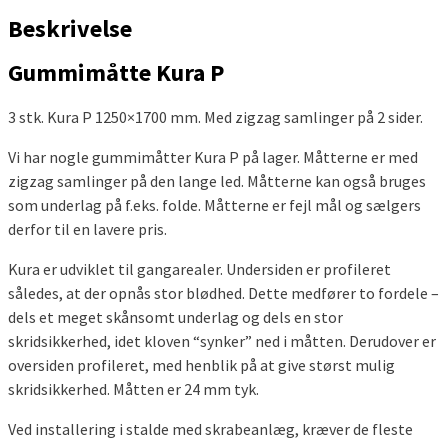
Beskrivelse
Gummimåtte Kura P
3 stk. Kura P 1250×1700 mm. Med zigzag samlinger på 2 sider.
Vi har nogle gummimåtter Kura P på lager. Måtterne er med
zigzag samlinger på den lange led. Måtterne kan også bruges
som underlag på f.eks. folde. Måtterne er fejl mål og sælgers
derfor til en lavere pris.
Kura er udviklet til gangarealer. Undersiden er profileret
således, at der opnås stor blødhed. Dette medfører to fordele –
dels et meget skånsomt underlag og dels en stor
skridsikkerhed, idet kloven “synker” ned i måtten. Derudover er
oversiden profileret, med henblik på at give størst mulig
skridsikkerhed. Måtten er 24 mm tyk.
Ved installering i stalde med skrabeanlæg, kræver de fleste