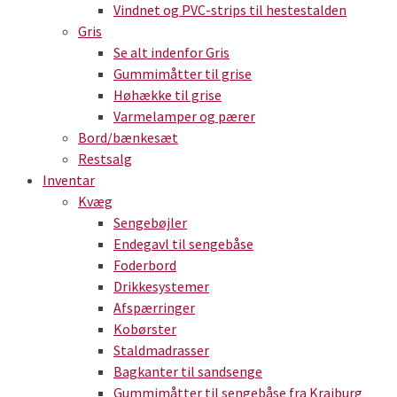
Vindnet og PVC-strips til hestestalden
Gris
Se alt indenfor Gris
Gummimåtter til grise
Høhække til grise
Varmelamper og pærer
Bord/bænkesæt
Restsalg
Inventar
Kvæg
Sengebøjler
Endegavl til sengebåse
Foderbord
Drikkesystemer
Afspærringer
Kobørster
Staldmadrasser
Bagkanter til sandsenge
Gummimåtter til sengebåse fra Kraiburg