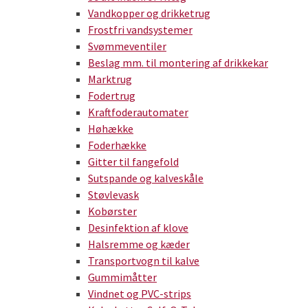
Vandkopper og drikketrug
Frostfri vandsystemer
Svømmeventiler
Beslag mm. til montering af drikkekar
Marktrug
Fodertrug
Kraftfoderautomater
Høhække
Foderhække
Gitter til fangefold
Sutspande og kalveskåle
Støvlevask
Kobørster
Desinfektion af klove
Halsremme og kæder
Transportvogn til kalve
Gummimåtter
Vindnet og PVC-strips