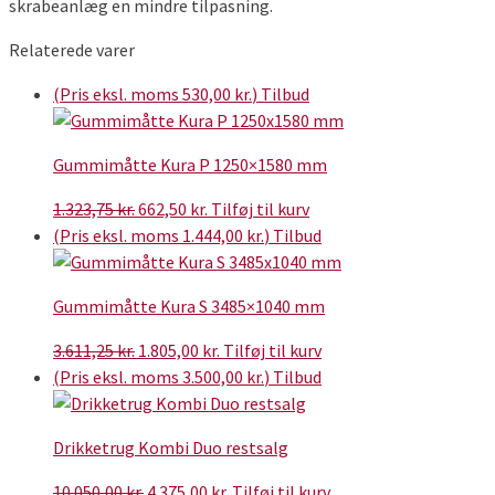
skrabeanlæg en mindre tilpasning.
Relaterede varer
(Pris eksl. moms
530,00
kr.
)
Tilbud
Gummimåtte Kura P 1250×1580 mm
Den
Den
1.323,75
kr.
662,50
kr.
Tilføj til kurv
oprindelige
aktuelle
(Pris eksl. moms
1.444,00
kr.
)
Tilbud
pris
pris
var:
er:
Gummimåtte Kura S 3485×1040 mm
1.323,75 kr..
662,50 kr..
Den
Den
3.611,25
kr.
1.805,00
kr.
Tilføj til kurv
oprindelige
aktuelle
(Pris eksl. moms
3.500,00
kr.
)
Tilbud
pris
pris
var:
er:
Drikketrug Kombi Duo restsalg
3.611,25 kr..
1.805,00 kr..
Den
Den
10.050,00
kr.
4.375,00
kr.
Tilføj til kurv