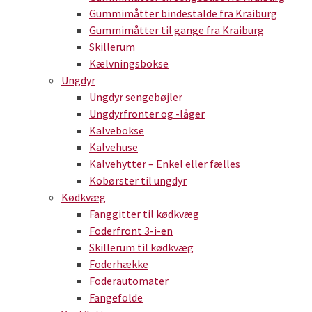
Gummimåtter bindestalde fra Kraiburg
Gummimåtter til gange fra Kraiburg
Skillerum
Kælvningsbokse
Ungdyr
Ungdyr sengebøjler
Ungdyrfronter og -låger
Kalvebokse
Kalvehuse
Kalvehytter – Enkel eller fælles
Kobørster til ungdyr
Kødkvæg
Fanggitter til kødkvæg
Foderfront 3-i-en
Skillerum til kødkvæg
Foderhække
Foderautomater
Fangefolde