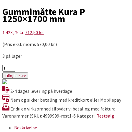
Gummimåtte Kura P
1250×1700 mm
Den
Den
1.423,75
kr.
712,50
kr.
oprindelige
aktuelle
(Pris eksl. moms
570,00
kr.
)
pris
pris
var:
er:
3 på lager
1.423,75 kr..
712,50 kr..
Gummimåtte
Kura
Tilføj til kurv
P
1250x1700
2-4 dages levering på hverdage
mm
Nem og sikker betaling med kreditkort eller Mobilepay
antal
Er du en virksomhed tilbyder vi betaling med faktura
Varenummer (SKU):
4999999-rest1-6
Kategori:
Restsalg
Beskrivelse