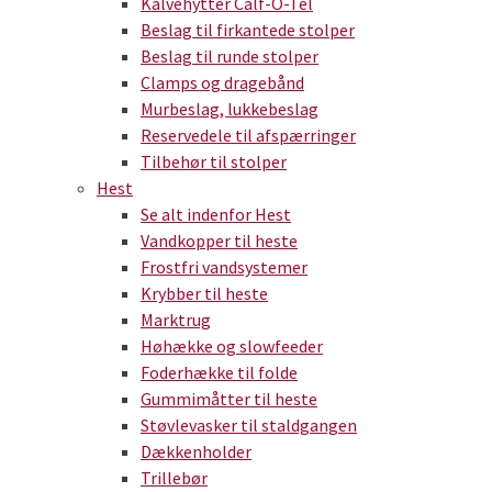
Kalvehytter Calf-O-Tel
Beslag til firkantede stolper
Beslag til runde stolper
Clamps og dragebånd
Murbeslag, lukkebeslag
Reservedele til afspærringer
Tilbehør til stolper
Hest
Se alt indenfor Hest
Vandkopper til heste
Frostfri vandsystemer
Krybber til heste
Marktrug
Høhække og slowfeeder
Foderhække til folde
Gummimåtter til heste
Støvlevasker til staldgangen
Dækkenholder
Trillebør