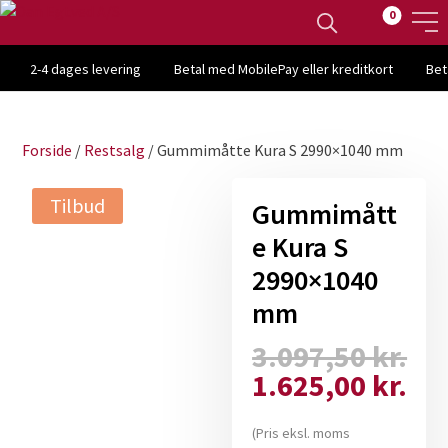
0
2-4 dages levering
Betal med MobilePay eller kreditkort
Bet
Forside
/
Restsalg
/ Gummimåtte Kura S 2990×1040 mm
Tilbud
Gummimått
e Kura S
2990×1040
mm
3.097,50
kr.
Den
1.625,00
kr.
oprindelige
Den
pris
aktuelle
(Pris eksl. moms