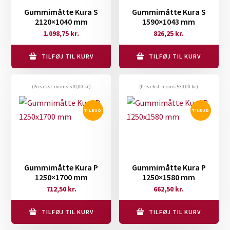
Gummimåtte Kura S
Gummimåtte Kura S
2120×1040 mm
1590×1043 mm
Den
Den
Den
Den
1.098,75
kr.
826,25
kr.
oprindelige
aktuelle
oprindelige
aktuelle
pris
pris
pris
pris
TILFØJ TIL KURV
TILFØJ TIL KURV
var:
er:
var:
er:
2.196,25 kr..
1.098,75 kr..
1.651,25 kr..
826,25 kr..
(Pris eksl. moms
570,00
kr.
)
(Pris eksl. moms
530,00
kr.
)
TILBUD
TILBUD
Gummimåtte Kura P
Gummimåtte Kura P
1250×1700 mm
1250×1580 mm
Den
Den
Den
Den
712,50
kr.
662,50
kr.
oprindelige
aktuelle
oprindelige
aktuelle
pris
pris
pris
pris
TILFØJ TIL KURV
TILFØJ TIL KURV
var:
er:
var:
er: