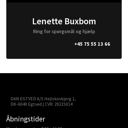
Lenette Buxbom
Ring for spørgsmål og hjælp
+45 75 55 13 66
DAN EGTVED A/S Hejlskovbjerg 1,
DK-6040 Egtved | CVR: 29215014
Åbningstider