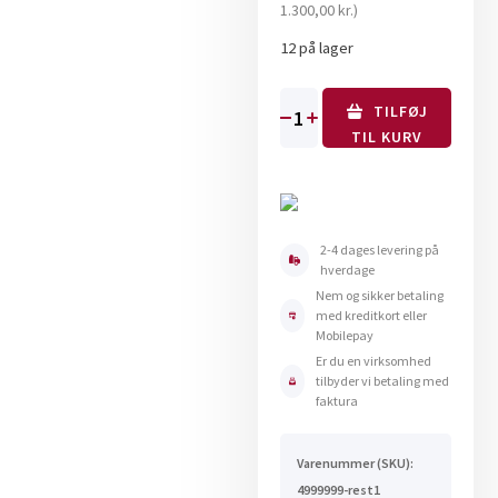
var:
pris
1.300,00
kr.
)
3.097,50 kr..
er:
12 på lager
1.625,00 kr..
TILFØJ
Gummimåtte
TIL KURV
Kura
S
2990x1040
mm
2-4 dages levering på
antal
hverdage
Nem og sikker betaling
med kreditkort eller
Mobilepay
Er du en virksomhed
tilbyder vi betaling med
faktura
Varenummer (SKU):
4999999-rest1