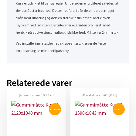
Kura er udviklet til gangarealer. Undersiden er profileret således, at
der opnås stor blødhed. Dette medfører to fordele – dels et meget
skånsomt underlag og dels en stor skridsikkerhed, idet kloven
“synker” ned i måtten. Derudover er oversiden profileret, med
henblik på at give størst mulig skridsikkerhed. Måtten er 24 mm tyk.
Ved installering i stalde med skrabeanlæg, kræver de fleste
skrabeanlæg en mindre tilpasning.
Relaterede varer
(Pris eksl. moms
879,00
kr.
)
(Pris eksl. moms
661,00
kr.
)
TILBUD
TILBUD