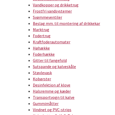
Vandkopper og drikketrug
Frostfri vandsystemer
Svømmeventiler
Beslag mm. til montering af drikkekar
Marktrug
Fodertrug
Kraftfoderautomater
Høhække
Foderhække
Gitter til fangefold
Sutspande og kalveskåle
Støvlevask
Kobørster
Desinfektion af klove
Halsremme og kæder
Transportvogn til kalve
Gummimåtter
Vindnet og PVC-strips