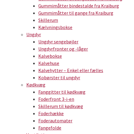
Gummimåtter bindestalde fra Kraiburg
Gummimåtter til gange fra Kraiburg
Skillerum
Kælvningsbokse
Ungdyr
Ungdyr sengebøjler
Ungdyrfronter og -låger
Kalvebokse
Kalvehuse
Kalvehytter – Enkel eller fælles
Kobørster til ungdyr
Kødkvæg
Fanggitter til kødkvæg
Foderfront 3-i-en
Skillerum til kødkvæg
Foderhække
Foderautomater
Fangefolde