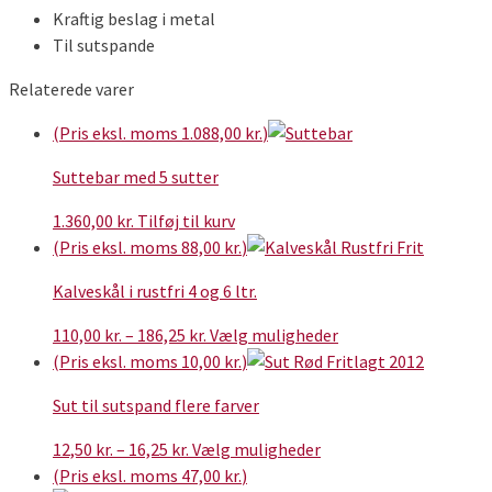
Kraftig beslag i metal
Til sutspande
Relaterede varer
(Pris eksl. moms
1.088,00
kr.
)
Suttebar med 5 sutter
1.360,00
kr.
Tilføj til kurv
(Pris eksl. moms
88,00
kr.
)
Kalveskål i rustfri 4 og 6 ltr.
Prisinterval:
Dette
110,00
kr.
–
186,25
kr.
Vælg muligheder
110,00 kr.
vare
(Pris eksl. moms
10,00
kr.
)
til
har
Sut til sutspand flere farver
186,25 kr.
flere
varianter.
Prisinterval:
Dette
12,50
kr.
–
16,25
kr.
Vælg muligheder
Mulighederne
12,50 kr.
vare
(Pris eksl. moms
47,00
kr.
)
kan