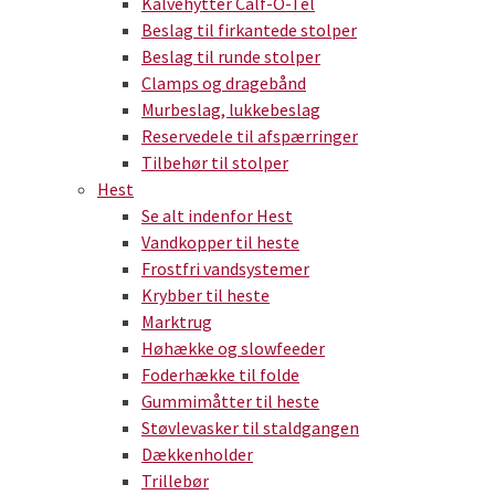
Kalvehytter Calf-O-Tel
Beslag til firkantede stolper
Beslag til runde stolper
Clamps og dragebånd
Murbeslag, lukkebeslag
Reservedele til afspærringer
Tilbehør til stolper
Hest
Se alt indenfor Hest
Vandkopper til heste
Frostfri vandsystemer
Krybber til heste
Marktrug
Høhække og slowfeeder
Foderhække til folde
Gummimåtter til heste
Støvlevasker til staldgangen
Dækkenholder
Trillebør