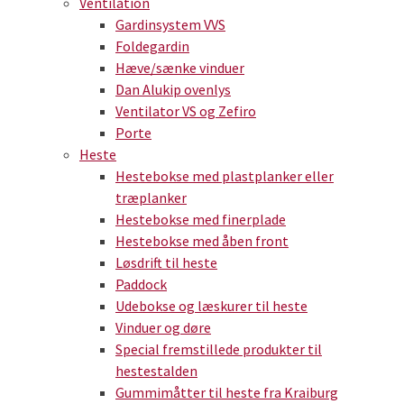
Ventilation
Gardinsystem VVS
Foldegardin
Hæve/sænke vinduer
Dan Alukip ovenlys
Ventilator VS og Zefiro
Porte
Heste
Hestebokse med plastplanker eller
træplanker
Hestebokse med finerplade
Hestebokse med åben front
Løsdrift til heste
Paddock
Udebokse og læskurer til heste
Vinduer og døre
Special fremstillede produkter til
hestestalden
Gummimåtter til heste fra Kraiburg