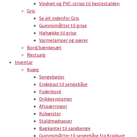
Vindnet og PVC-strips til hestestalden
Gris
Se alt indenfor Gris
Gummimåtter til grise
Høhække til grise
Varmelamper og pærer
Bord/bænkesæt
Restsalg
Inventar
Kvæg
Sengebøjler
Endegavl til sengebåse
Foderbord
Drikkesystemer
Afspærringer
Kobørster
Staldmadrasser
Bagkanter til sandsenge
Gummimåtter til sengebåse fra Kraiburg