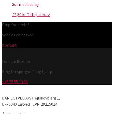
Sut med beslag
42,50
kr.
Tilføj til kurv
Brug for hjælp?
Send os en besked
Kontakt
Lenette Buxbom
Ring for spørgsmål og hjælp
+45 75 55 13 66
DAN EGTVED A/S Hejlskovbjerg 1,
DK-6040 Egtved | CVR: 29215014