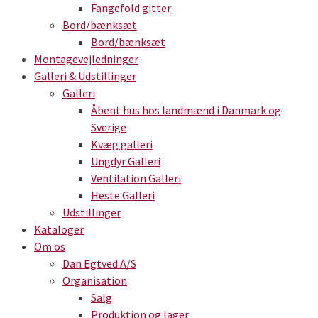
Fangefold gitter
Bord/bænksæt
Bord/bænksæt
Montagevejledninger
Galleri & Udstillinger
Galleri
Åbent hus hos landmænd i Danmark og
Sverige
Kvæg galleri
Ungdyr Galleri
Ventilation Galleri
Heste Galleri
Udstillinger
Kataloger
Om os
Dan Egtved A/S
Organisation
Salg
Produktion og lager