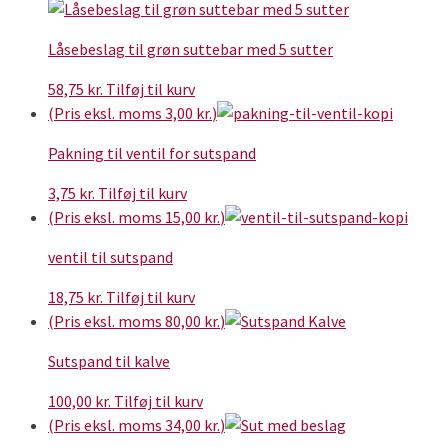
til
har
vælges
16,25 kr.
flere
på
Låsebeslag til grøn suttebar med 5 sutter
varianter.
varesiden
Mulighederne
58,75
kr.
Tilføj til kurv
kan
(Pris eksl. moms
3,00
kr.
)
vælges
på
Pakning til ventil for sutspand
varesiden
3,75
kr.
Tilføj til kurv
(Pris eksl. moms
15,00
kr.
)
ventil til sutspand
18,75
kr.
Tilføj til kurv
(Pris eksl. moms
80,00
kr.
)
Sutspand til kalve
100,00
kr.
Tilføj til kurv
(Pris eksl. moms
34,00
kr.
)