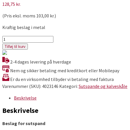
128,75
kr.
(Pris eksl. moms
103,00
kr.
)
Kraftig beslag i metal
Beslag
til
Tilføj til kurv
sutspand
antal
2-4 dages levering på hverdage
Nem og sikker betaling med kreditkort eller Mobilepay
Er du en virksomhed tilbyder vi betaling med faktura
Varenummer (SKU):
4023146
Kategori:
Sutspande og kalveskåle
Beskrivelse
Beskrivelse
Beslag for sutspand