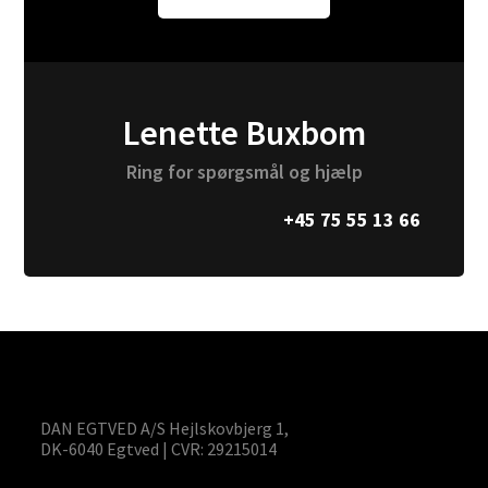
varesiden
Lenette Buxbom
Ring for spørgsmål og hjælp
+45 75 55 13 66
DAN EGTVED A/S Hejlskovbjerg 1,
DK-6040 Egtved | CVR: 29215014