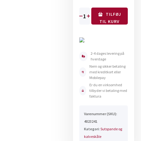
TILFØJ
Låsebeslag
TIL KURV
til
grøn
suttebar
med
2-4 dages levering på
5
hverdage
sutter
Nem og sikker betaling
antal
med kreditkort eller
Mobilepay
Er du en virksomhed
tilbyder vi betaling med
faktura
Varenummer (SKU):
4023241
Kategori:
Sutspande og
kalveskåle