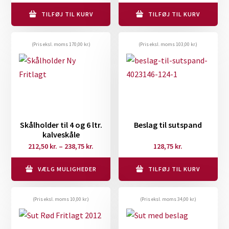
TILFØJ TIL KURV
TILFØJ TIL KURV
(Pris eksl. moms
170,00
kr.
)
(Pris eksl. moms
103,00
kr.
)
Skålholder til 4 og 6 ltr.
Beslag til sutspand
kalveskåle
Prisinterval:
212,50
kr.
–
238,75
kr.
128,75
kr.
212,50 kr.
til
VÆLG MULIGHEDER
TILFØJ TIL KURV
Dette
238,75 kr.
vare
(Pris eksl. moms
10,00
kr.
)
(Pris eksl. moms
34,00
kr.
)
har
flere