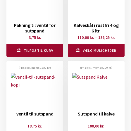
Pakning til ventil for
Kalveskål i rustfri 4 og
sutspand
6 ltr.
Prisinter
3,75
kr.
110,00
kr.
–
186,25
kr.
110,00 kr
til
TILFØJ TIL KURV
VÆLG MULIGHEDER
Dette
186,25 kr
vare
(Pris eksl. moms
15,00
kr.
)
(Pris eksl. moms
80,00
kr.
)
har
flere
varianter.
Mulighederne
kan
vælges
ventil til sutspand
Sutspand til kalve
på
18,75
kr.
100,00
kr.
varesiden