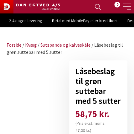
0
2-4 dages levering
Betal med MobilePay eller kreditkort
Bet
Forside
/
Kvæg
/
Sutspande og kalveskåle
/ Låsebeslag til
grøn suttebar med 5 sutter
Låsebeslag
til grøn
suttebar
med 5 sutter
58,75
kr.
(Pris eksl. moms
47,00
kr.
)