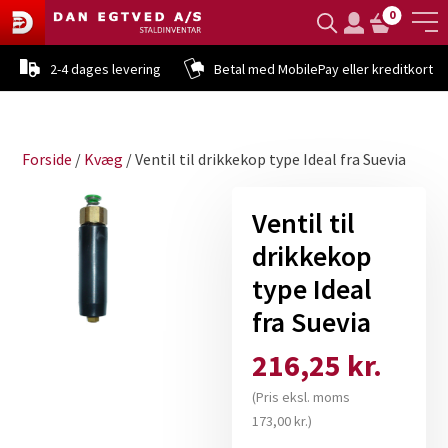
0
2-4 dages levering
Betal med MobilePay eller kreditkort
Forside
/
Kvæg
/ Ventil til drikkekop type Ideal fra Suevia
Ventil til
drikkekop
type Ideal
fra Suevia
216,25
kr.
(Pris eksl. moms
173,00
kr.
)