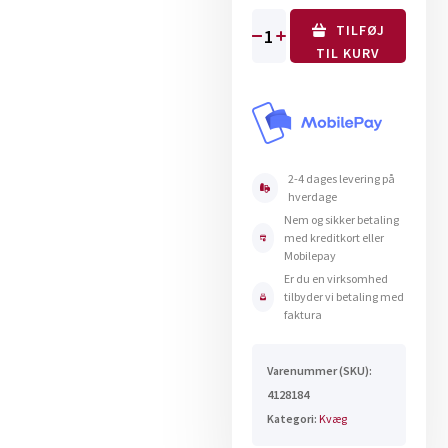
TILFØJ
Ventil
TIL KURV
til
drikkekop
type
Ideal
fra
2-4 dages levering på
Suevia
hverdage
antal
Nem og sikker betaling
med kreditkort eller
Mobilepay
Er du en virksomhed
tilbyder vi betaling med
faktura
Varenummer (SKU):
4128184
Kategori:
Kvæg