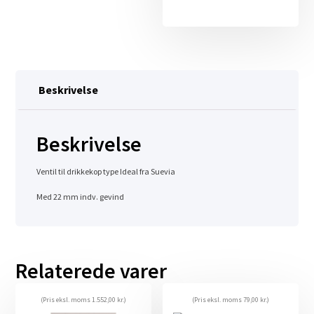
Beskrivelse
Beskrivelse
Ventil til drikkekop type Ideal fra Suevia
Med 22 mm indv. gevind
Relaterede varer
(Pris eksl. moms
1.552,00
kr.
)
(Pris eksl. moms
79,00
kr.
)