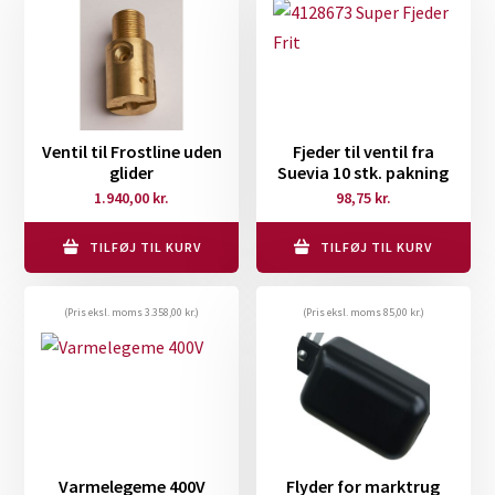
Ventil til Frostline uden
Fjeder til ventil fra
glider
Suevia 10 stk. pakning
1.940,00
kr.
98,75
kr.
TILFØJ TIL KURV
TILFØJ TIL KURV
(Pris eksl. moms
3.358,00
kr.
)
(Pris eksl. moms
85,00
kr.
)
Varmelegeme 400V
Flyder for marktrug