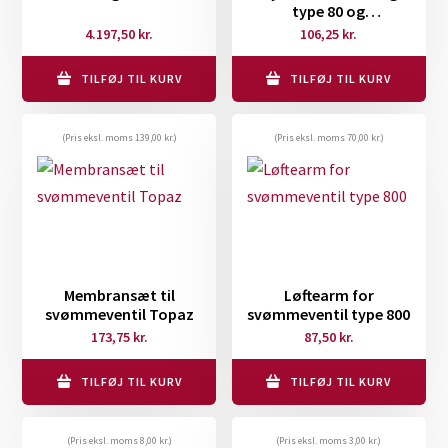
type 80 og
svømmeventil type 825
4.197,50
kr.
106,25
kr.
TILFØJ TIL KURV
TILFØJ TIL KURV
(Pris eksl. moms
139,00
kr.
)
(Pris eksl. moms
70,00
kr.
)
Membransæt til
Løftearm for
svømmeventil Topaz
svømmeventil type 800
173,75
kr.
87,50
kr.
TILFØJ TIL KURV
TILFØJ TIL KURV
(Pris eksl. moms
8,00
kr.
)
(Pris eksl. moms
3,00
kr.
)