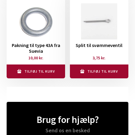
Pakning til type 43A fra
Split til svømmeventil
Suevia
10,00
kr.
3,75
kr.
TILFØJ TIL KURV
TILFØJ TIL KURV
Brug for hjælp?
Send os en besked