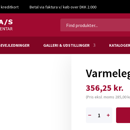
 kreditkort
Betal via faktura v/ køb over DKK 2.000
EVEJLEDNINGER
GALLERI & UDSTILLINGER
KATALOGE
Varmele
356,25
kr.
(Pris eksl. moms
285,00
kr
Varmelegeme
80