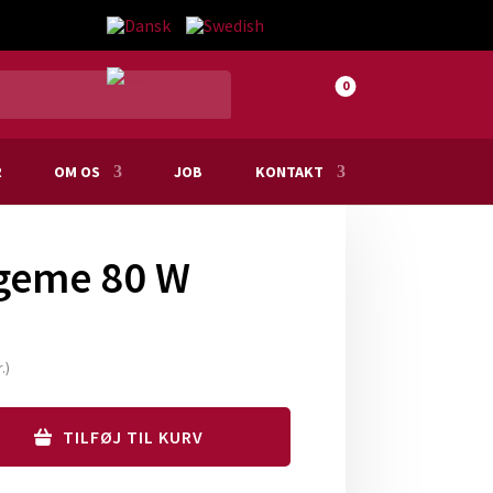
0
R
OM OS
JOB
KONTAKT
geme 80 W
.
)
TILFØJ TIL KURV