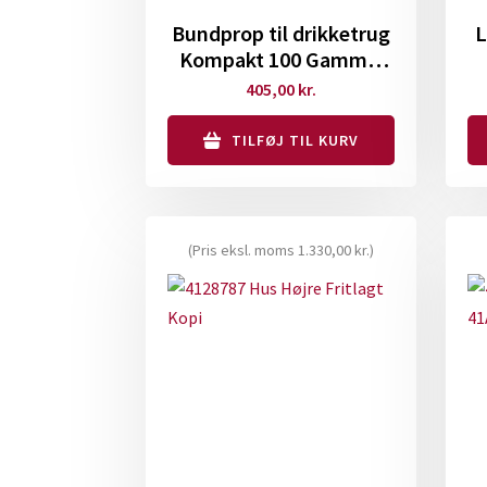
Bundprop til drikketrug
L
Kompakt 100 Gammel
model
405,00
kr.
TILFØJ TIL KURV
(Pris eksl. moms
1.330,00
kr.
)