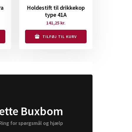
ra
Holdestift til drikkekop
type 41A
141,25
kr.
TILFØJ TIL KURV
ette Buxbom
Ring for spørgsmål og hjælp