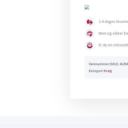
W
antal
2-4 dages leveri
Nem og sikker bet
Er du en virksomh
Varenummer (SKU):
41284
Kategori:
Kvæg