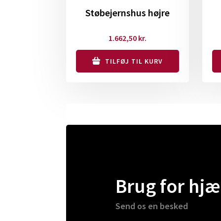
Støbejernshus højre
1.662,50
kr.
TILFØJ TIL KURV
Brug for hjæ
Send os en besked