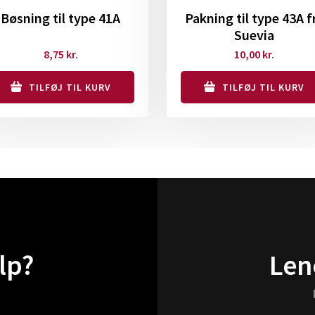
Bøsning til type 41A
Pakning til type 43A f
Suevia
8,75
kr.
10,00
kr.
TILFØJ TIL KURV
TILFØJ TIL KURV
lp?
Len