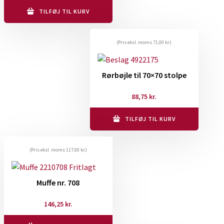
TILFØJ TIL KURV
(Pris eksl. moms
71,00
kr.
)
Rørbøjle til 70×70 stolpe
88,75
kr.
TILFØJ TIL KURV
(Pris eksl. moms
117,00
kr.
)
Muffe nr. 708
146,25
kr.