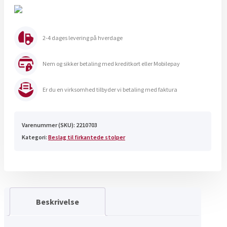
703
antal
2-4 dages levering på hverdage
Nem og sikker betaling med kreditkort eller Mobilepay
Er du en virksomhed tilbyder vi betaling med faktura
Varenummer (SKU):
2210703
Kategori:
Beslag til firkantede stolper
Beskrivelse