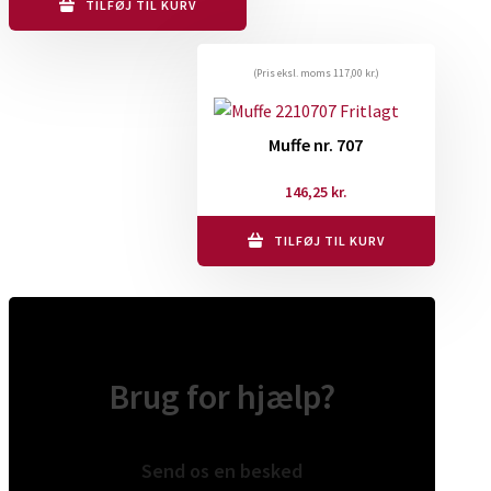
TILFØJ TIL KURV
(Pris eksl. moms
117,00
kr.
)
Muffe nr. 707
146,25
kr.
TILFØJ TIL KURV
Brug for hjælp?
Send os en besked