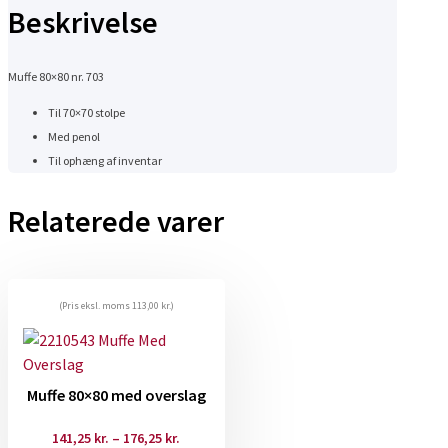
Beskrivelse
Muffe 80×80 nr. 703
Til 70×70 stolpe
Med penol
Til ophæng af inventar
Relaterede varer
(Pris eksl. moms
113,00
kr.
)
Muffe 80×80 med overslag
Prisinterval:
141,25
kr.
–
176,25
kr.