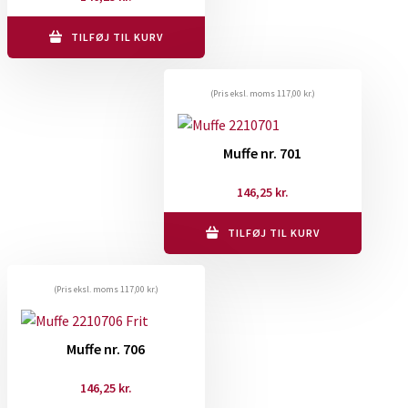
vælges
på
TILFØJ TIL KURV
varesiden
(Pris eksl. moms
117,00
kr.
)
Muffe nr. 701
146,25
kr.
TILFØJ TIL KURV
(Pris eksl. moms
117,00
kr.
)
Muffe nr. 706
146,25
kr.