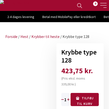
0
2-4 dages levering
Betal med MobilePay eller kreditkort
Bet
Forside
/
Hest
/
Krybber til heste
/ Krybbe type 128
Krybbe type
128
423,75
kr.
(Pris eksl. moms
339,00
kr.
)
TILFØJ
Krybbe
TIL KURV
type