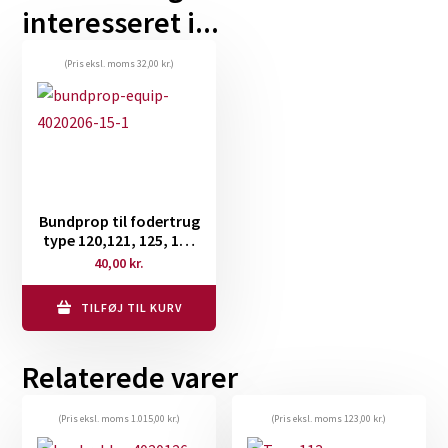
interesseret i...
(Pris eksl. moms
32,00
kr.
)
Bundprop til fodertrug
type 120,121, 125, 128
og høkrybbe
40,00
kr.
TILFØJ TIL KURV
Relaterede varer
(Pris eksl. moms
1.015,00
kr.
)
(Pris eksl. moms
123,00
kr.
)