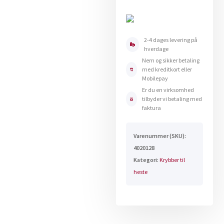
128
antal
2-4 dages levering på
hverdage
Nem og sikker betaling
med kreditkort eller
Mobilepay
Er du en virksomhed
tilbyder vi betaling med
faktura
Varenummer (SKU):
4020128
Kategori:
Krybber til
heste