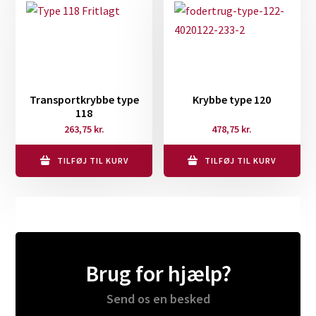
Transportkrybbe type
Krybbe type 120
118
263,75
kr.
478,75
kr.
TILFØJ TIL KURV
TILFØJ TIL KURV
Brug for hjælp?
Send os en besked