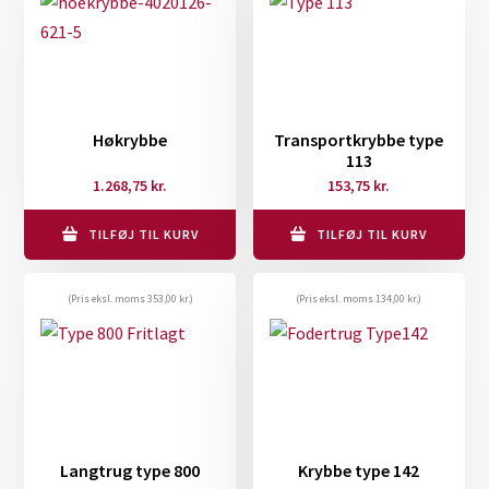
Høkrybbe
Transportkrybbe type
113
1.268,75
kr.
153,75
kr.
TILFØJ TIL KURV
TILFØJ TIL KURV
(Pris eksl. moms
353,00
kr.
)
(Pris eksl. moms
134,00
kr.
)
Langtrug type 800
Krybbe type 142