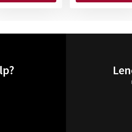
lp?
Len