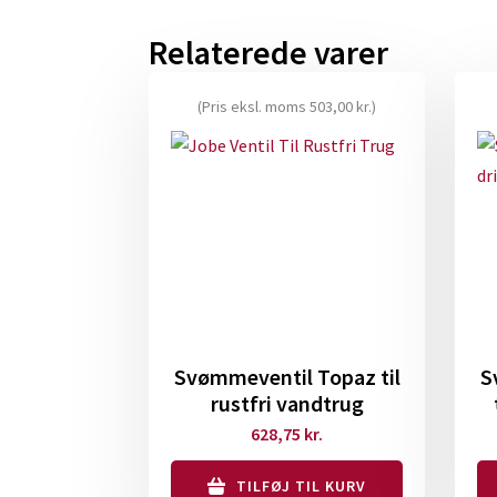
Relaterede varer
(Pris eksl. moms
503,00
kr.
)
Svømmeventil Topaz til
S
rustfri vandtrug
628,75
kr.
TILFØJ TIL KURV