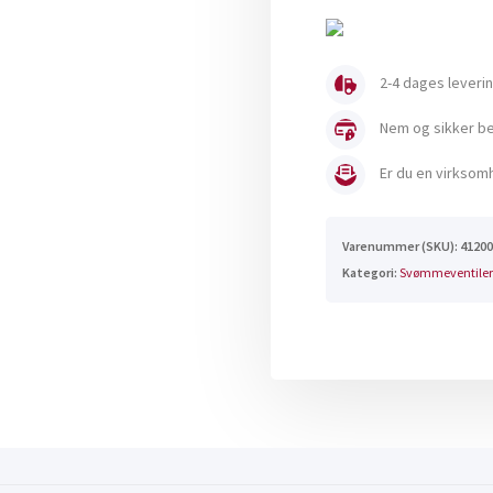
1"
antal
2-4 dages leveri
Nem og sikker bet
Er du en virksomh
Varenummer (SKU):
41200
Kategori:
Svømmeventiler