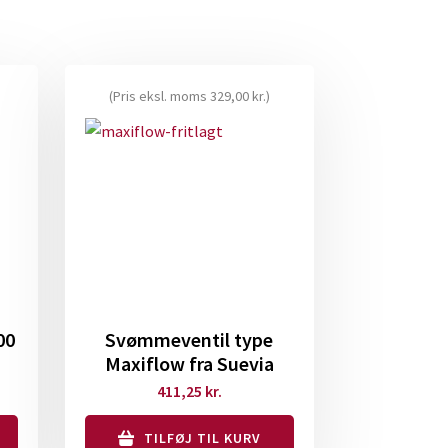
(Pris eksl. moms
329,00
kr.
)
00
Svømmeventil type
Maxiflow fra Suevia
411,25
kr.
TILFØJ TIL KURV