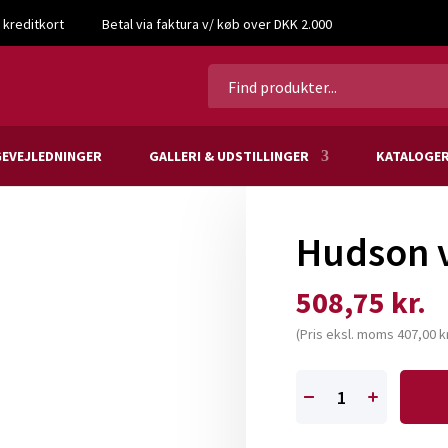
 kreditkort
Betal via faktura v/ køb over DKK 2.000
til 1″
EVEJLEDNINGER
GALLERI & UDSTILLINGER
KATALOGE
Hudson v
508,75
kr.
(Pris eksl. moms
407,00
kr
Hudson
ventil