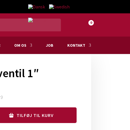
0
R
OM OS
JOB
KONTAKT
entil 1″
.
)
TILFØJ TIL KURV