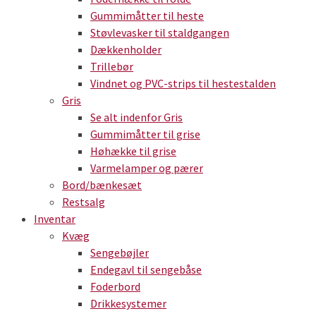
Gummimåtter til heste
Støvlevasker til staldgangen
Dækkenholder
Trillebør
Vindnet og PVC-strips til hestestalden
Gris
Se alt indenfor Gris
Gummimåtter til grise
Høhække til grise
Varmelamper og pærer
Bord/bænkesæt
Restsalg
Inventar
Kvæg
Sengebøjler
Endegavl til sengebåse
Foderbord
Drikkesystemer