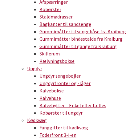
Afspærringer
Kobørster
Staldmadrasser
Bagkanter til sandsenge
Gummimåtter til sengebåse fra Kraiburg
Gummimåtter bindestalde fra Kraiburg
Gummimåtter til gange fra Kraiburg
Skillerum
Kælvningsbokse
Ungdyr
Ungdyr sengebøjler
Ungdyrfronter og -låger
Kalvebokse
Kalvehuse
Kalvehytter – Enkel eller fælles
Kobørster til ungdyr
Kødkvæg
Fanggitter til kødkvæg
Foderfront 3-i-en