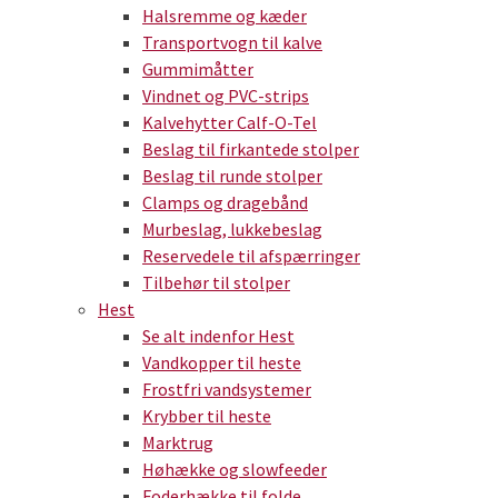
Halsremme og kæder
Transportvogn til kalve
Gummimåtter
Vindnet og PVC-strips
Kalvehytter Calf-O-Tel
Beslag til firkantede stolper
Beslag til runde stolper
Clamps og dragebånd
Murbeslag, lukkebeslag
Reservedele til afspærringer
Tilbehør til stolper
Hest
Se alt indenfor Hest
Vandkopper til heste
Frostfri vandsystemer
Krybber til heste
Marktrug
Høhække og slowfeeder
Foderhække til folde