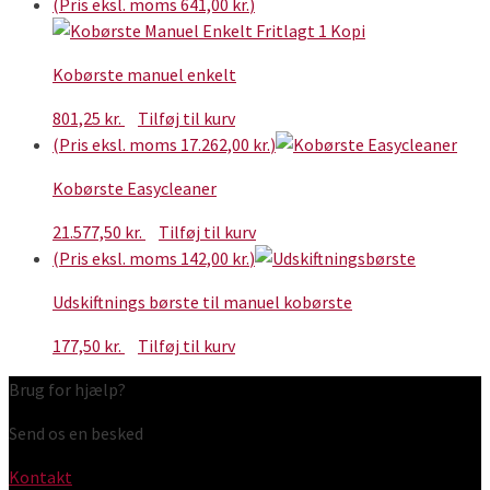
(Pris eksl. moms
641,00
kr.
)
Kobørste manuel enkelt
801,25
kr.
Tilføj til kurv
(Pris eksl. moms
17.262,00
kr.
)
Kobørste Easycleaner
21.577,50
kr.
Tilføj til kurv
(Pris eksl. moms
142,00
kr.
)
Udskiftnings børste til manuel kobørste
177,50
kr.
Tilføj til kurv
Brug for hjælp?
Send os en besked
Kontakt