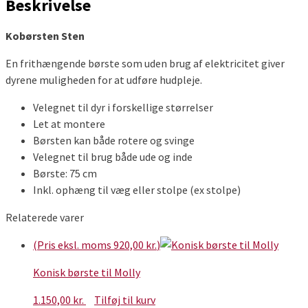
Beskrivelse
Kobørsten Sten
En frithængende børste som uden brug af elektricitet giver
dyrene muligheden for at udføre hudpleje.
Velegnet til dyr i forskellige størrelser
Let at montere
Børsten kan både rotere og svinge
Velegnet til brug både ude og inde
Børste: 75 cm
Inkl. ophæng til væg eller stolpe (ex stolpe)
Relaterede varer
(Pris eksl. moms
920,00
kr.
)
Konisk børste til Molly
1.150,00
kr.
Tilføj til kurv