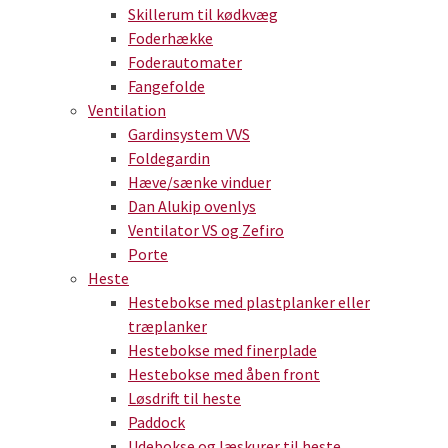
Skillerum til kødkvæg
Foderhække
Foderautomater
Fangefolde
Ventilation
Gardinsystem VVS
Foldegardin
Hæve/sænke vinduer
Dan Alukip ovenlys
Ventilator VS og Zefiro
Porte
Heste
Hestebokse med plastplanker eller
træplanker
Hestebokse med finerplade
Hestebokse med åben front
Løsdrift til heste
Paddock
Udebokse og læskurer til heste