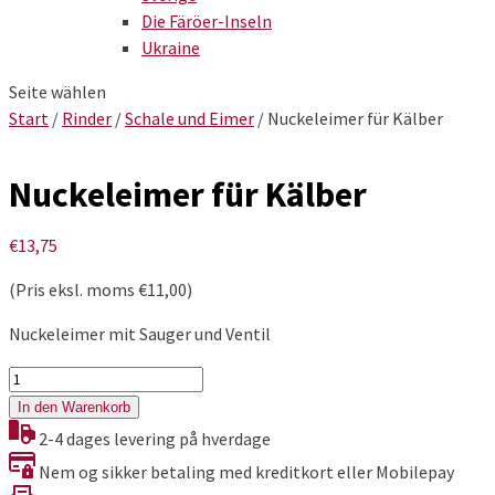
Die Färöer-Inseln
Ukraine
Seite wählen
Start
/
Rinder
/
Schale und Eimer
/ Nuckeleimer für Kälber
Nuckeleimer für Kälber
€
13,75
(Pris eksl. moms
€
11,00
)
Nuckeleimer mit Sauger und Ventil
Nuckeleimer
für
In den Warenkorb
Kälber
2-4 dages levering på hverdage
Menge
Nem og sikker betaling med kreditkort eller Mobilepay