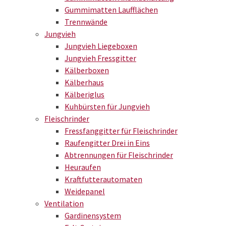
Gummimatten Laufflächen
Trennwände
Jungvieh
Jungvieh Liegeboxen
Jungvieh Fressgitter
Kälberboxen
Kälberhaus
Kälberiglus
Kuhbürsten für Jungvieh
Fleischrinder
Fressfanggitter für Fleischrinder
Raufengitter Drei in Eins
Abtrennungen für Fleischrinder
Heuraufen
Kraftfutterautomaten
Weidepanel
Ventilation
Gardinensystem