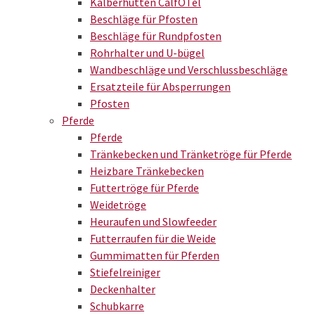
Kälberhütten CalfOTel
Beschläge für Pfosten
Beschläge für Rundpfosten
Rohrhalter und U-bügel
Wandbeschläge und Verschlussbeschläge
Ersatzteile für Absperrungen
Pfosten
Pferde
Pferde
Tränkebecken und Tränketröge für Pferde
Heizbare Tränkebecken
Futtertröge für Pferde
Weidetröge
Heuraufen und Slowfeeder
Futterraufen für die Weide
Gummimatten für Pferden
Stiefelreiniger
Deckenhalter
Schubkarre