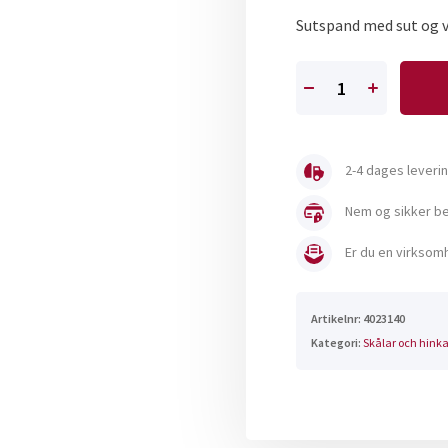
Sutspand med sut og v
Kalvhink
med
1
napp
2-4 dages leveri
mängd
Nem og sikker bet
Er du en virksomh
Artikelnr:
4023140
Kategori:
Skålar och hinka