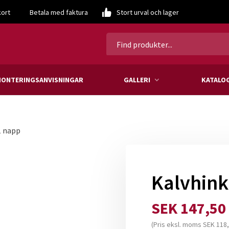
kort
Betala med faktura
Stort urval och lager
ONTERINGSANVISNINGAR
GALLERI
KATALO
1 napp
Kalvhink
SEK
147,50
(Pris eksl. moms
SEK
118,