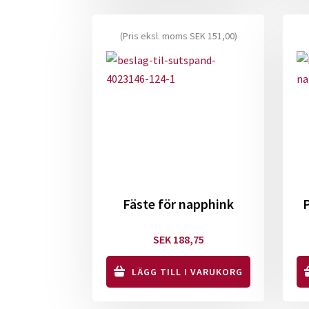
(Pris eksl. moms
SEK
151,00
)
Fäste för napphink
Pa
SEK
188,75
LÄGG TILL I VARUKORG