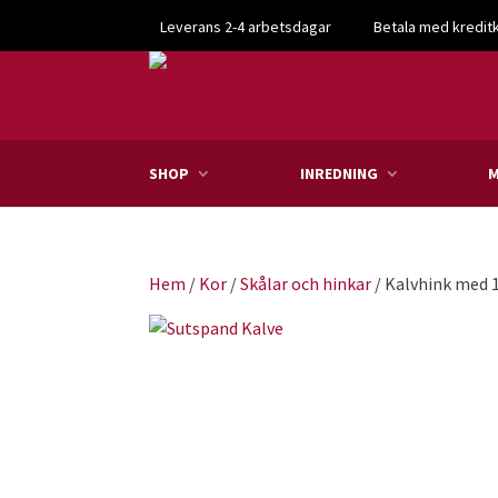
Leverans 2-4 arbetsdagar
Betala med kredit
SHOP
INREDNING
M
Hem
/
Kor
/
Skålar och hinkar
/ Kalvhink med 