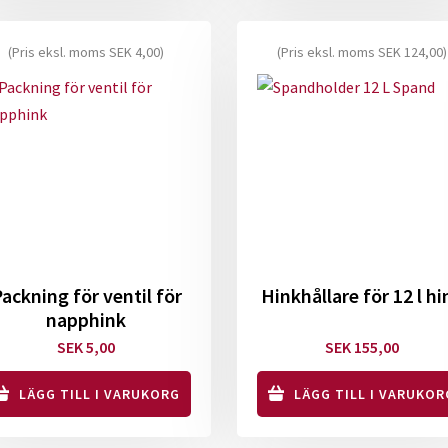
här
produkten
(Pris eksl. moms
SEK
4,00
)
(Pris eksl. moms
SEK
124,00
)
har
flera
varianter.
De
olika
alternativen
kan
väljas
på
ckning för ventil för
Hinkhållare för 12 l hi
produktsidan
napphink
SEK
5,00
SEK
155,00
LÄGG TILL I VARUKORG
LÄGG TILL I VARUKOR