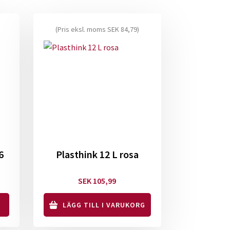
(Pris eksl. moms
SEK
84,79
)
6
Plasthink 12 L rosa
Prisintervall:
SEK
105,99
SEK 312,50
LÄGG TILL I VARUKORG
ill
SEK 351,25