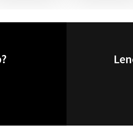
p?
Len