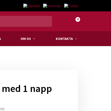
0
G
OM OS
KONTAKTA
 med 1 napp
00
)