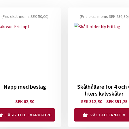
(Pris eksl. moms
SEK
50,00
)
(Pris eksl. moms
SEK
236,30
)
Napp med beslag
Skålhållare för 4 och 
liters kalvskålar
SEK
62,50
SEK
312,50
–
SEK
351,25
LÄGG TILL I VARUKORG
VÄLJ ALTERNATIV
t
Den