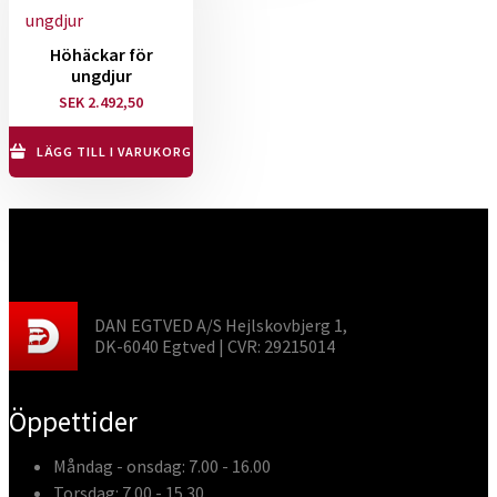
Höhäckar för
ungdjur
SEK
2.492,50
LÄGG TILL I VARUKORG
DAN EGTVED A/S Hejlskovbjerg 1,
DK-6040 Egtved | CVR: 29215014
Öppettider
Måndag - onsdag: 7.00 - 16.00
Torsdag: 7.00 - 15.30