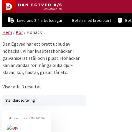
Leverans 2-4 arbetsdagar
Betala med kreditkort
Bet
Hem
/
Kor
/ Höhäck
Dan Egtved har ett brett utbud av
höhäckar. Vi har kvalitetshöhäckar i
galvaniserat stål och i plast. Höhäckar
kan användas för många olika djur-
klavar, kor, hästar, grisar, får etc.
Visar alla 3 resultat
(Pris eksl. moms
SEK
960,00
)