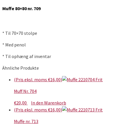
Muffe 80×80 nr. 709
* Til 70×70 stolpe
* Med penol
* Til ophæng af inventar
Ähnliche Produkte
(Pris eksl. moms
€
16,00
)
Muff Nr. 704
€
20,00
In den Warenkorb
(Pris eksl. moms
€
16,00
)
Muffe nr. 713