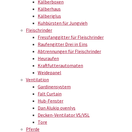
Kälberboxen
Kälberhaus
Kälberiglus
Kuhbürsten für Jungvieh
Fleischrinder
Fressfanggitter für Fleischrinder
Raufengitter Drei in Eins
Abtrennungen für Fleischrinder
Heuraufen
Kraftfutterautomaten
Weidepanel
Ventilation
Gardinensystem
Falt Curtain
Hub-Fenster
Dan Alukip ovenlys
Decken-Ventilator VS/VSL
Tore
Pferde