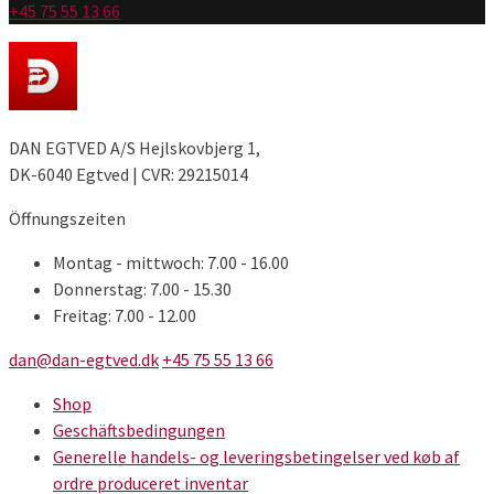
auf
+45 75 55 13 66
der
Produktseite
gewählt
werden
DAN EGTVED A/S Hejlskovbjerg 1,
DK-6040 Egtved | CVR: 29215014
Öffnungszeiten
Montag - mittwoch: 7.00 - 16.00
Donnerstag: 7.00 - 15.30
Freitag: 7.00 - 12.00
dan@dan-egtved.dk
+45 75 55 13 66
Shop
Geschäftsbedingungen
Generelle handels- og leveringsbetingelser ved køb af
ordre produceret inventar