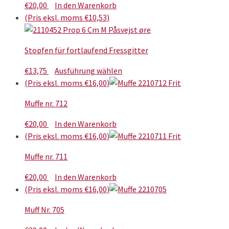
€
20,00
In den Warenkorb
(Pris eksl. moms
€
10,53
)
Stopfen für fortlaufend Fressgitter
Dieses
€
13,75
Ausführung wählen
Produkt
(Pris eksl. moms
€
16,00
)
weist
Muffe nr. 712
mehrere
Varianten
€
20,00
In den Warenkorb
auf.
(Pris eksl. moms
€
16,00
)
Die
Optionen
Muffe nr. 711
können
€
20,00
In den Warenkorb
auf
(Pris eksl. moms
€
16,00
)
der
Produktseite
Muff Nr. 705
gewählt