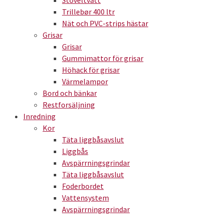
Stöveltvätt
Trillebør 400 ltr
Nät och PVC-strips hästar
Grisar
Grisar
Gummimattor för grisar
Höhack för grisar
Värmelampor
Bord och bänkar
Restforsäljning
Inredning
Kor
Täta liggbåsavslut
Liggbås
Avspärrningsgrindar
Täta liggbåsavslut
Foderbordet
Vattensystem
Avspärrningsgrindar