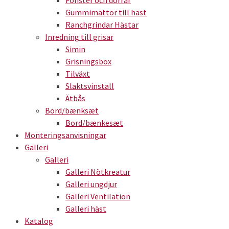
Fönster och dörrar
Gummimattor till häst
Ranchgrindar Hästar
Inredning till grisar
Simin
Grisningsbox
Tilväxt
Slaktsvinstall
Ätbås
Bord/bænksæt
Bord/bænkesæt
Monteringsanvisningar
Galleri
Galleri
Galleri Nötkreatur
Galleri ungdjur
Galleri Ventilation
Galleri häst
Katalog