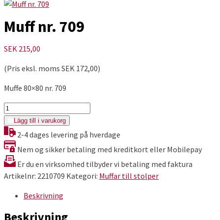
Muff nr. 709
SEK
215,00
(Pris eksl. moms
SEK
172,00
)
Muffe 80×80 nr. 709
Muff
nr.
Lägg till i varukorg
709
2-4 dages levering på hverdage
mängd
Nem og sikker betaling med kreditkort eller Mobilepay
Er du en virksomhed tilbyder vi betaling med faktura
Artikelnr:
2210709
Kategori:
Muffar till stolper
Beskrivning
Beskrivning