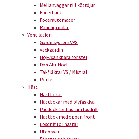
Mellanväggar till köttdjur
Foderhäck
Foderautomater
Ranchgrindar
Ventilation
Gardinsystem VVS
Veckgardin
Höj-/sänkbara fönster
Dan Alu-Nock
Takfläktar VS / Mistral
Porte
Häst
Hästboxar
Hästboxar med plyfaskiva
Paddock för hästar i lösdrift
Hästbox med öppen front
Lösdrift för hästar
Uteboxar