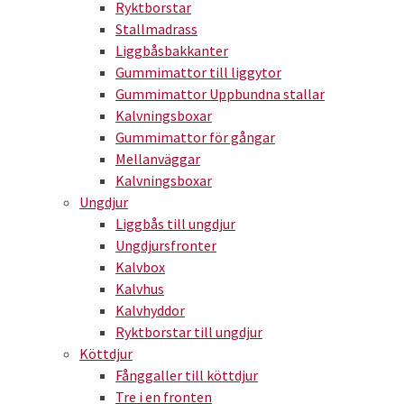
Ryktborstar
Stallmadrass
Liggbåsbakkanter
Gummimattor till liggytor
Gummimattor Uppbundna stallar
Kalvningsboxar
Gummimattor för gångar
Mellanväggar
Kalvningsboxar
Ungdjur
Liggbås till ungdjur
Ungdjursfronter
Kalvbox
Kalvhus
Kalvhyddor
Ryktborstar till ungdjur
Köttdjur
Fånggaller till köttdjur
Tre i en fronten