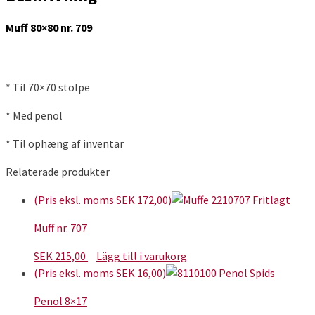
Muff 80×80 nr. 709
* Til 70×70 stolpe
* Med penol
* Til ophæng af inventar
Relaterade produkter
(Pris eksl. moms
SEK
172,00
)
Muff nr. 707
SEK
215,00
Lägg till i varukorg
(Pris eksl. moms
SEK
16,00
)
Penol 8×17