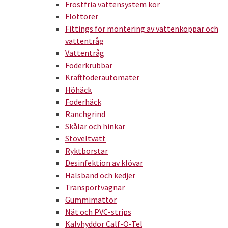
Frostfria vattensystem kor
Flottörer
Fittings för montering av vattenkoppar och
vattentråg
Vattentråg
Foderkrubbar
Kraftfoderautomater
Höhäck
Foderhäck
Ranchgrind
Skålar och hinkar
Stöveltvätt
Ryktborstar
Desinfektion av klövar
Halsband och kedjer
Transportvagnar
Gummimattor
Nät och PVC-strips
Kalvhyddor Calf-O-Tel