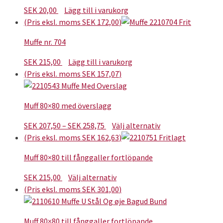
SEK
20,00
Lägg till i varukorg
(Pris eksl. moms
SEK
172,00
)
Muffe nr. 704
SEK
215,00
Lägg till i varukorg
(Pris eksl. moms
SEK
157,07
)
Muff 80×80 med överslagg
Prisintervall:
Den
SEK
207,50
–
SEK
258,75
Välj alternativ
SEK 207,50
här
(Pris eksl. moms
SEK
162,63
)
till
produkten
Muff 80×80 till fånggaller fortlöpande
SEK 258,75
har
flera
Den
SEK
215,00
Välj alternativ
varianter.
här
(Pris eksl. moms
SEK
301,00
)
De
produkten
olika
har
alternativen
Muff 80×80 till fånggaller fortlöpande