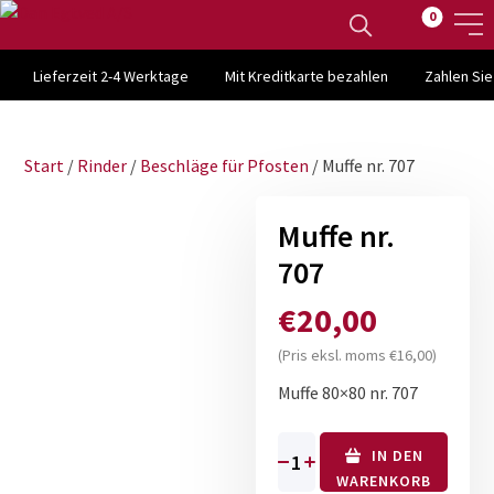
0
Lieferzeit 2-4 Werktage
Mit Kreditkarte bezahlen
Zahlen Si
Start
/
Rinder
/
Beschläge für Pfosten
/ Muffe nr. 707
Muffe nr.
707
€
20,00
(Pris eksl. moms
€
16,00
)
Muffe 80×80 nr. 707
IN DEN
Muffe
WARENKORB