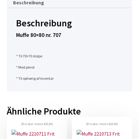
Beschreibung
Beschreibung
Muffe 80×80 nr. 707
* Til 70×70 stolpe
* Med penol
* Til ophæng af inventar
Ähnliche Produkte
(Pris eksl. moms
€
16,00
)
(Pris eksl. moms
€
16,00
)