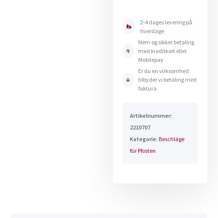
nr.
707
2-4 dages levering på
Menge
hverdage
Nem og sikker betaling
med kreditkort eller
Mobilepay
Er du en virksomhed
tilbyder vi betaling med
faktura
Artikelnummer:
2210707
Kategorie:
Beschläge
für Pfosten