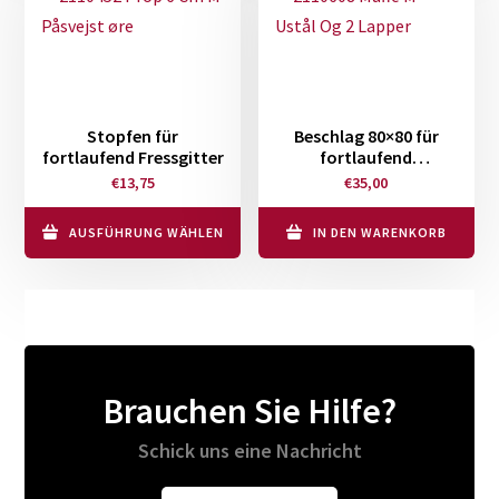
Stopfen für
Beschlag 80×80 für
fortlaufend Fressgitter
fortlaufend
Fressfanggitter
€
13,75
€
35,00
AUSFÜHRUNG WÄHLEN
IN DEN WARENKORB
Dieses
Produkt
weist
mehrere
Varianten
Brauchen Sie Hilfe?
auf.
Die
Schick uns eine Nachricht
Optionen
können