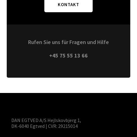
KONTAKT
auf
der
Produktseite
gewählt
werden
Rufen Sie uns für Fragen und Hilfe
+45 75 55 13 66
DAN EGTVED A/S Hejlskovbjerg 1,
DK-6040 Egtved | CVR: 29215014