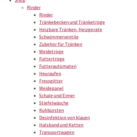
Shop
Rinder
Rinder
Tränkebecken und Tränketröge
Heizbare Tränken, Heizgeräte
Schwimmerventile
Zubehör für Tränken
Weidetröge
Futtertröge
Futterautomaten
Heuraufen
Fressgitter
Weidepanel
Schale und Eimer
Stiefelwäsche
Kuhbürsten
Desinfektion von klauen
Halsband und Ketten
Transportwagen