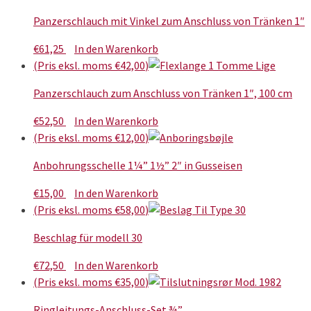
€16,25
mehrere
Panzerschlauch mit Vinkel zum Anschluss von Tränken 1″
Varianten
auf.
€
61,25
In den Warenkorb
Die
(Pris eksl. moms
€
42,00
)
Optionen
können
Panzerschlauch zum Anschluss von Tränken 1″, 100 cm
auf
€
52,50
In den Warenkorb
der
(Pris eksl. moms
€
12,00
)
Produktseite
gewählt
Anbohrungsschelle 1¼” 1½” 2″ in Gusseisen
werden
€
15,00
In den Warenkorb
(Pris eksl. moms
€
58,00
)
Beschlag für modell 30
€
72,50
In den Warenkorb
(Pris eksl. moms
€
35,00
)
Ringleitungs-Anschluss-Set ¾”