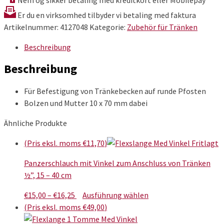
Menge
Er du en virksomhed tilbyder vi betaling med faktura
Artikelnummer:
4127048
Kategorie:
Zubehör für Tränken
Beschreibung
Beschreibung
Für Befestigung von Tränkebecken auf runde Pfosten
Bolzen und Mutter 10 x 70 mm dabei
Ähnliche Produkte
(Pris eksl. moms
€
11,70
)
Panzerschlauch mit Vinkel zum Anschluss von Tränken
½”, 15 – 40 cm
Preisspanne:
Dieses
€
15,00
–
€
16,25
Ausführung wählen
€15,00
Produkt
(Pris eksl. moms
€
49,00
)
bis
weist