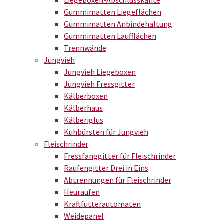
Liegeboxen-Abschlusskante
Gummimatten Liegeflächen
Gummimatten Anbindehaltung
Gummimatten Laufflächen
Trennwände
Jungvieh
Jungvieh Liegeboxen
Jungvieh Fressgitter
Kälberboxen
Kälberhaus
Kälberiglus
Kuhbürsten für Jungvieh
Fleischrinder
Fressfanggitter für Fleischrinder
Raufengitter Drei in Eins
Abtrennungen für Fleischrinder
Heuraufen
Kraftfutterautomaten
Weidepanel