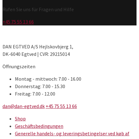
gewählt
werden
Rufen Sie uns für Fragen und Hilfe
+45 75 55 13 66
DAN EGTVED A/S Hejlskovbjerg 1,
DK-6040 Egtved | CVR: 29215014
Öffnungszeiten
Montag - mittwoch: 7.00 - 16.00
Donnerstag: 7.00 - 15.30
Freitag: 7.00 - 12.00
dan@dan-egtved.dk
+45 75 55 13 66
Shop
Geschäftsbedingungen
Generelle handels- og leveringsbetingelser ved køb af