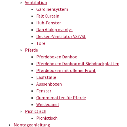
Ventilation
Gardinensystem
Falt Curtain
Hub-Fenster
Dan Alukip ovenlys
Decken-Ventilator VS/VSL
Tore
Pferde
Pferdeboxen Danbox
Pferdeboxen Danbox mit Siebdruckplatten
Pferdeboxen mit offener Front
Laufställe
Aussenboxen
Fenster
Gummimatten für Pferde
Weidepanel
Picnictisch
Picnictisch
Montageanleitung