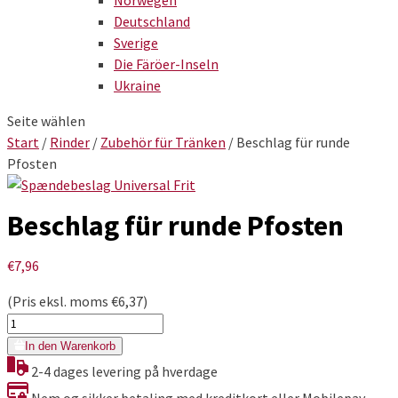
Norwegen
Deutschland
Sverige
Die Färöer-Inseln
Ukraine
Seite wählen
Start
/
Rinder
/
Zubehör für Tränken
/ Beschlag für runde
Pfosten
Beschlag für runde Pfosten
€
7,96
(Pris eksl. moms
€
6,37
)
Beschlag
für
In den Warenkorb
runde
2-4 dages levering på hverdage
Pfosten
Nem og sikker betaling med kreditkort eller Mobilepay