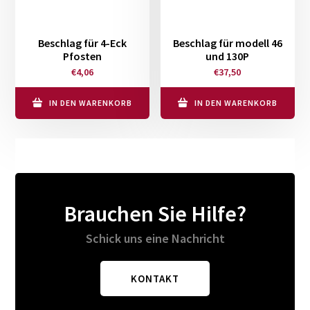
auf.
Die
Optionen
Beschlag für 4-Eck
Beschlag für modell 46
Pfosten
und 130P
können
€
4,06
€
37,50
auf
der
IN DEN WARENKORB
IN DEN WARENKORB
Produktseite
gewählt
werden
Brauchen Sie Hilfe?
Schick uns eine Nachricht
KONTAKT