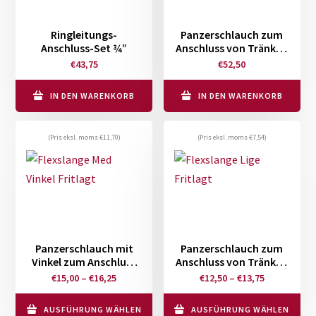
Ringleitungs-
Panzerschlauch zum
Anschluss-Set ¾”
Anschluss von Tränken
1″, 100 cm
€
43,75
€
52,50
IN DEN WARENKORB
IN DEN WARENKORB
(Pris eksl. moms
€
11,70
)
(Pris eksl. moms
€
7,54
)
Panzerschlauch mit
Panzerschlauch zum
Vinkel zum Anschluss
Anschluss von Tränken
von Tränken ½”, 15 – 40
½”, 20 – 90 cm
Preisspanne:
Preisspann
€
15,00
–
€
16,25
€
12,50
–
€
13,75
cm
€15,00
€12,50
bis
bis
AUSFÜHRUNG WÄHLEN
AUSFÜHRUNG WÄHLEN