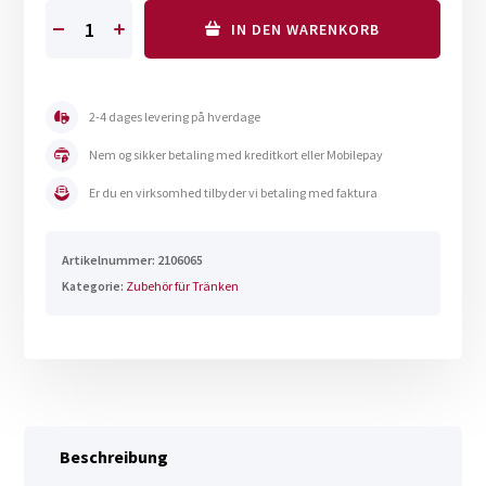
IN DEN WARENKORB
Panzerschlauch
mit
Vinkel
zum
2-4 dages levering på hverdage
Anschluss
Nem og sikker betaling med kreditkort eller Mobilepay
von
Er du en virksomhed tilbyder vi betaling med faktura
Tränken
1"
Menge
Artikelnummer:
2106065
Kategorie:
Zubehör für Tränken
Beschreibung