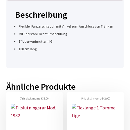
Beschreibung
Flexibler Panzerschlauch mit Vinkel zum Anschluss von Tränken
Mit Edelstahl-Drahtumflechtung
1″ Überwurfmutter = IG
100 cm lang
Ähnliche Produkte
(Pris eksl. moms
€
35,00
)
(Pris eksl. moms
€
42,00
)