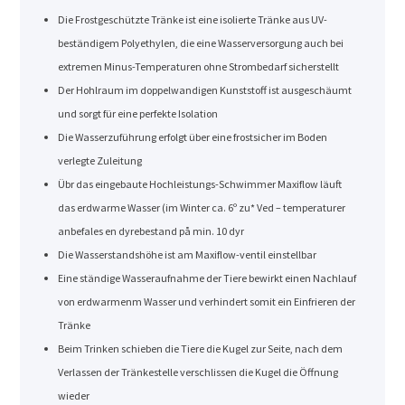
Die Frostgeschützte Tränke ist eine isolierte Tränke aus UV-
beständigem Polyethylen, die eine Wasserversorgung auch bei
extremen Minus-Temperaturen ohne Strombedarf sicherstellt
Der Hohlraum im doppelwandigen Kunststoff ist ausgeschäumt
und sorgt für eine perfekte Isolation
Die Wasserzuführung erfolgt über eine frostsicher im Boden
verlegte Zuleitung
Übr das eingebaute Hochleistungs-Schwimmer Maxiflow läuft
das erdwarme Wasser (im Winter ca. 6º zu* Ved – temperaturer
anbefales en dyrebestand på min. 10 dyr
Die Wasserstandshöhe ist am Maxiflow-ventil einstellbar
Eine ständige Wasseraufnahme der Tiere bewirkt einen Nachlauf
von erdwarmenm Wasser und verhindert somit ein Einfrieren der
Tränke
Beim Trinken schieben die Tiere die Kugel zur Seite, nach dem
Verlassen der Tränkestelle verschlissen die Kugel die Öffnung
wieder