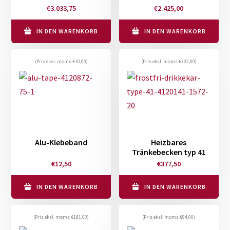
€
3.033,75
€
2.425,00
IN DEN WARENKORB
IN DEN WARENKORB
(Pris eksl. moms
€
10,00
)
(Pris eksl. moms
€
302,00
)
Alu-Klebeband
Heizbares
Tränkebecken typ 41
€
12,50
€
377,50
IN DEN WARENKORB
IN DEN WARENKORB
(Pris eksl. moms
€
191,00
)
(Pris eksl. moms
€
94,00
)