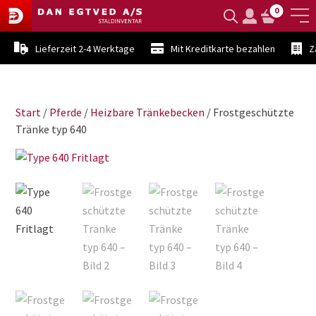
0
Lieferzeit 2-4 Werktage
Mit Kreditkarte bezahlen
Z
Start
/
Pferde
/
Heizbare Tränkebecken
/ Frostgeschützte
Tränke typ 640