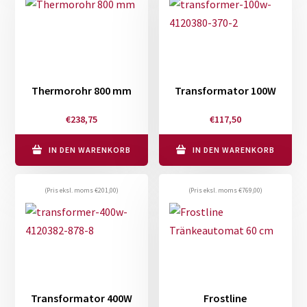
Thermorohr 800 mm
Transformator 100W
€
238,75
€
117,50
IN DEN WARENKORB
IN DEN WARENKORB
(Pris eksl. moms
€
201,00
)
(Pris eksl. moms
€
769,00
)
Transformator 400W
Frostline