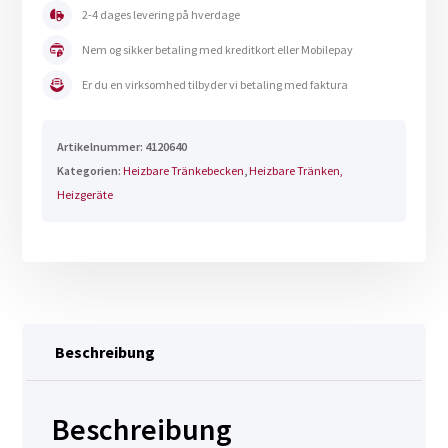
640
2-4 dages levering på hverdage
Menge
Nem og sikker betaling med kreditkort eller Mobilepay
Er du en virksomhed tilbyder vi betaling med faktura
Artikelnummer:
4120640
Kategorien:
Heizbare Tränkebecken
,
Heizbare Tränken,
Heizgeräte
Beschreibung
Beschreibung