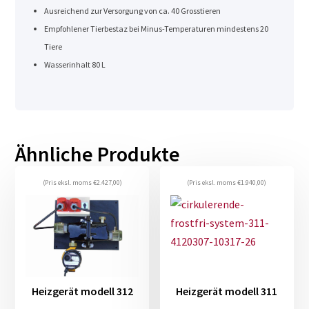
Ausreichend zur Versorgung von ca. 40 Grosstieren
Empfohlener Tierbestaz bei Minus-Temperaturen mindestens 20
Tiere
Wasserinhalt 80 L
Ähnliche Produkte
(Pris eksl. moms
€
2.427,00
)
(Pris eksl. moms
€
1.940,00
)
Heizgerät modell 312
Heizgerät modell 311