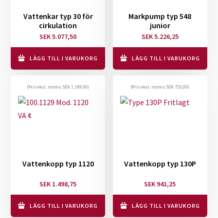
Vattenkar typ 30 för
Markpump typ 548
cirkulation
junior
SEK
5.077,50
SEK
5.226,25
LÄGG TILL I VARUKORG
LÄGG TILL I VARUKORG
(Pris eksl. moms
SEK
1.199,00
)
(Pris eksl. moms
SEK
753,00
)
Vattenkopp typ 1120
Vattenkopp typ 130P
SEK
1.498,75
SEK
941,25
LÄGG TILL I VARUKORG
LÄGG TILL I VARUKORG