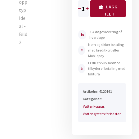
LÄGG
Vattenkopp
TILL I
typ
VARUKORG
Ideal
2-4 dages levering på
mängd
hverdage
Nem og sikker betaling
med kreditkort eller
Mobilepay
Er du en virksomhed
tilbyder vi betaling med
faktura
Artikelnr:
4120161
Kategorier:
Vattenkoppar
,
Vattensystem för hästar