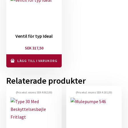
Ventil för typ Ideal
SEK
317,50
LÄGG TILL I VARUKORG
Relaterade produkter
(Pris eksl. moms
SEK
4.062,00
)
(Pris eksl. moms
SEK
4.181,00
)