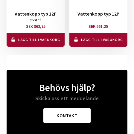
Vattenkopp typ 12P
Vattenkopp typ 12P
svart
SEK
863,75
SEK
661,25
LÄGG TILL I VARUKORG
LÄGG TILL I VARUKORG
Behövs hjälp?
Skicka oss ett meddelande
KONTAKT