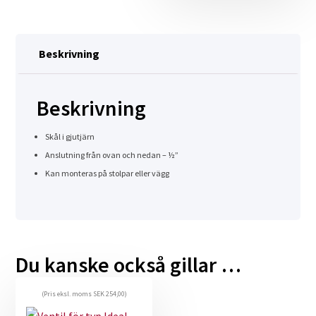
Beskrivning
Beskrivning
Skål i gjutjärn
Anslutning från ovan och nedan – ½”
Kan monteras på stolpar eller vägg
Du kanske också gillar …
(Pris eksl. moms
SEK
254,00
)