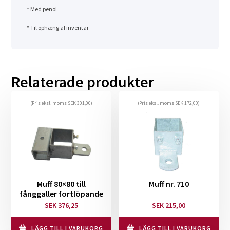
* Med penol
* Til ophæng af inventar
Relaterade produkter
(Pris eksl. moms
SEK
301,00
)
(Pris eksl. moms
SEK
172,00
)
Muff 80×80 till
Muff nr. 710
fånggaller fortlöpande
SEK
376,25
SEK
215,00
LÄGG TILL I VARUKORG
LÄGG TILL I VARUKORG