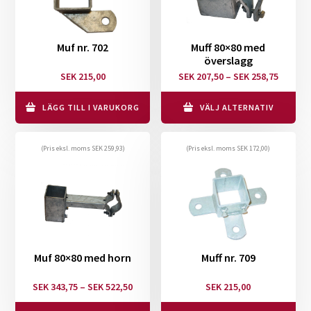
Muf nr. 702
Muff 80×80 med
överslagg
Prisinte
SEK
215,00
SEK
207,50
–
SEK
258,75
SEK 207
till
LÄGG TILL I VARUKORG
VÄLJ ALTERNATIV
Den
SEK 258
här
(Pris eksl. moms
SEK
259,93
)
(Pris eksl. moms
SEK
172,00
)
produkten
har
flera
varianter.
De
olika
Muf 80×80 med horn
Muff nr. 709
alternativen
Prisintervall:
SEK
343,75
–
SEK
522,50
SEK
215,00
kan
SEK 343,75
väljas