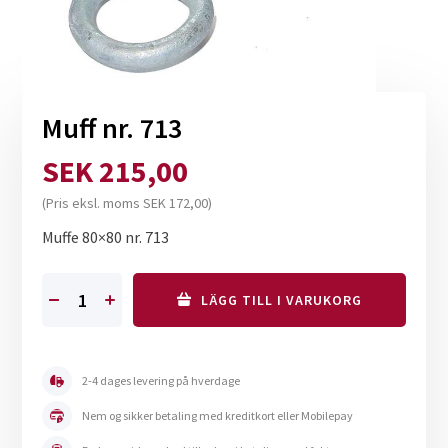
Muff nr. 713
SEK
215,00
(Pris eksl. moms
SEK
172,00
)
Muffe 80×80 nr. 713
LÄGG TILL I VARUKORG
Muff
nr.
713
mängd
2-4 dages levering på hverdage
Nem og sikker betaling med kreditkort eller Mobilepay