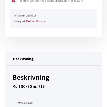
Er du en virksomhed tilbyder vi betaling med faktura
Artikelnr:
2210713
Kategori:
Muffar till stolper
Beskrivning
Beskrivning
Muff 80×80 nr. 713
* Til 70×70 stolpe