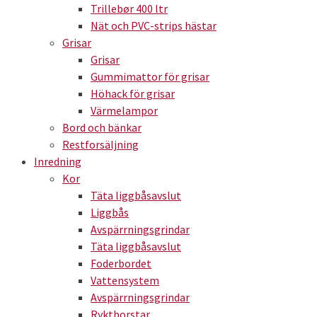
Trillebør 400 ltr
Nät och PVC-strips hästar
Grisar
Grisar
Gummimattor för grisar
Höhack för grisar
Värmelampor
Bord och bänkar
Restforsäljning
Inredning
Kor
Täta liggbåsavslut
Liggbås
Avspärrningsgrindar
Täta liggbåsavslut
Foderbordet
Vattensystem
Avspärrningsgrindar
Ryktborstar