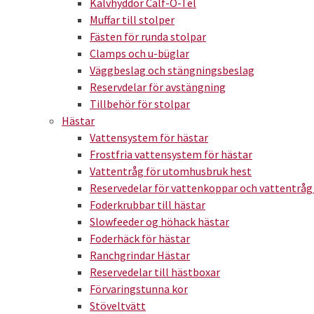
Kalvhyddor Calf-O-Tel
Muffar till stolper
Fästen för runda stolpar
Clamps och u-büglar
Väggbeslag och stängningsbeslag
Reservdelar för avstängning
Tillbehör för stolpar
Hästar
Vattensystem för hästar
Frostfria vattensystem för hästar
Vattentråg för utomhusbruk hest
Reservedelar för vattenkoppar och vattentråg
Foderkrubbar till hästar
Slowfeeder og höhack hästar
Foderhäck för hästar
Ranchgrindar Hästar
Reservedelar till hästboxar
Förvaringstunna kor
Stöveltvätt