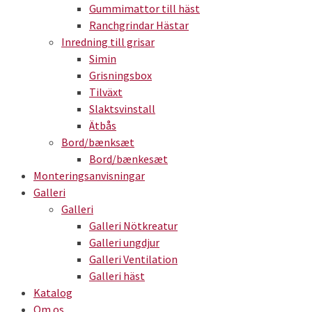
Gummimattor till häst
Ranchgrindar Hästar
Inredning till grisar
Simin
Grisningsbox
Tilväxt
Slaktsvinstall
Ätbås
Bord/bænksæt
Bord/bænkesæt
Monteringsanvisningar
Galleri
Galleri
Galleri Nötkreatur
Galleri ungdjur
Galleri Ventilation
Galleri häst
Katalog
Om os