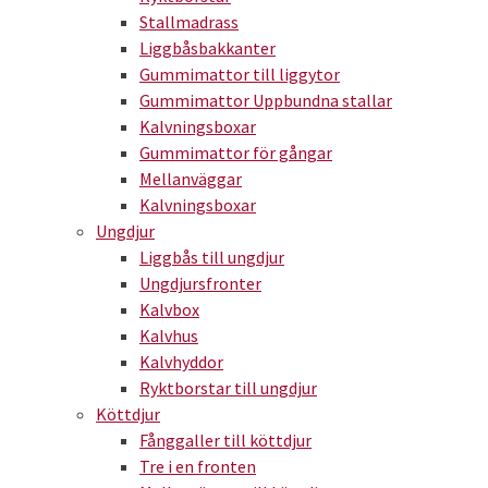
Stallmadrass
Liggbåsbakkanter
Gummimattor till liggytor
Gummimattor Uppbundna stallar
Kalvningsboxar
Gummimattor för gångar
Mellanväggar
Kalvningsboxar
Ungdjur
Liggbås till ungdjur
Ungdjursfronter
Kalvbox
Kalvhus
Kalvhyddor
Ryktborstar till ungdjur
Köttdjur
Fånggaller till köttdjur
Tre i en fronten