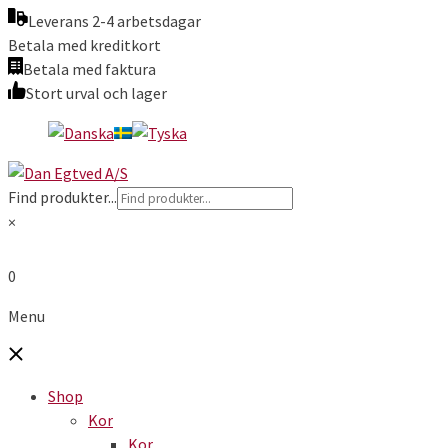
Leverans 2-4 arbetsdagar
Betala med kreditkort
Betala med faktura
Stort urval och lager
Find produkter...
×
0
Menu
Shop
Kor
Kor