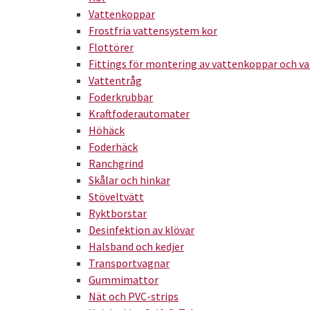
Vattenkoppar
Frostfria vattensystem kor
Flottörer
Fittings för montering av vattenkoppar och v
Vattentråg
Foderkrubbar
Kraftfoderautomater
Höhäck
Foderhäck
Ranchgrind
Skålar och hinkar
Stöveltvätt
Ryktborstar
Desinfektion av klövar
Halsband och kedjer
Transportvagnar
Gummimattor
Nät och PVC-strips