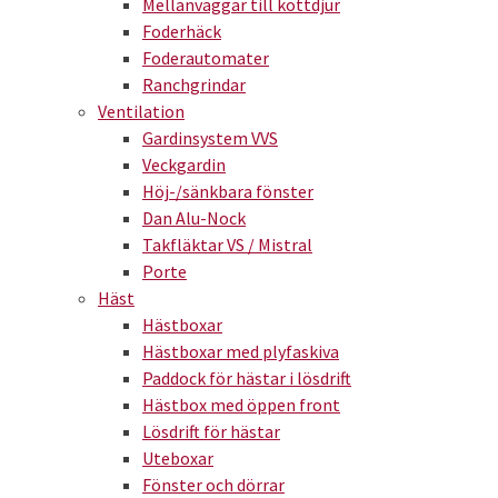
Mellanväggar till köttdjur
Foderhäck
Foderautomater
Ranchgrindar
Ventilation
Gardinsystem VVS
Veckgardin
Höj-/sänkbara fönster
Dan Alu-Nock
Takfläktar VS / Mistral
Porte
Häst
Hästboxar
Hästboxar med plyfaskiva
Paddock för hästar i lösdrift
Hästbox med öppen front
Lösdrift för hästar
Uteboxar
Fönster och dörrar