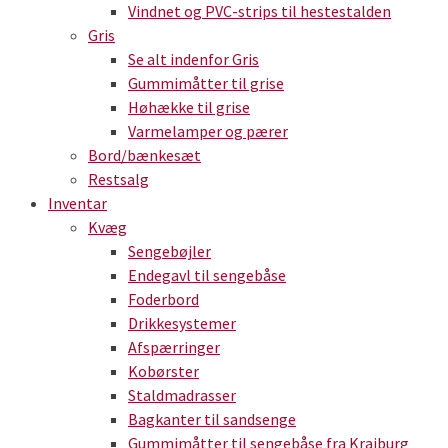
Vindnet og PVC-strips til hestestalden
Gris
Se alt indenfor Gris
Gummimåtter til grise
Høhække til grise
Varmelamper og pærer
Bord/bænkesæt
Restsalg
Inventar
Kvæg
Sengebøjler
Endegavl til sengebåse
Foderbord
Drikkesystemer
Afspærringer
Kobørster
Staldmadrasser
Bagkanter til sandsenge
Gummimåtter til sengebåse fra Kraiburg