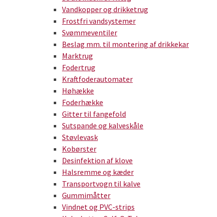
Vandkopper og drikketrug
Frostfri vandsystemer
Svømmeventiler
Beslag mm. til montering af drikkekar
Marktrug
Fodertrug
Kraftfoderautomater
Høhække
Foderhække
Gitter til fangefold
Sutspande og kalveskåle
Støvlevask
Kobørster
Desinfektion af klove
Halsremme og kæder
Transportvogn til kalve
Gummimåtter
Vindnet og PVC-strips