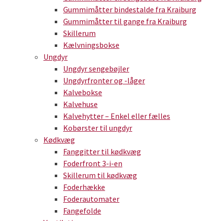
Gummimåtter bindestalde fra Kraiburg
Gummimåtter til gange fra Kraiburg
Skillerum
Kælvningsbokse
Ungdyr
Ungdyr sengebøjler
Ungdyrfronter og -låger
Kalvebokse
Kalvehuse
Kalvehytter – Enkel eller fælles
Kobørster til ungdyr
Kødkvæg
Fanggitter til kødkvæg
Foderfront 3-i-en
Skillerum til kødkvæg
Foderhække
Foderautomater
Fangefolde