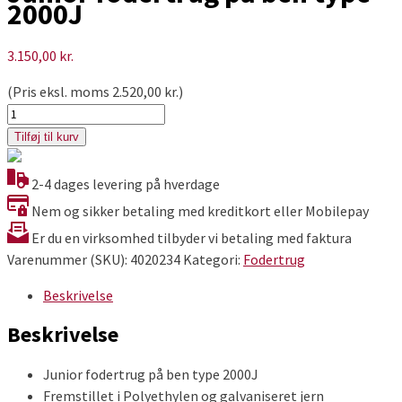
2000J
3.150,00
kr.
(Pris eksl. moms
2.520,00
kr.
)
Junior
fodertrug
Tilføj til kurv
på
ben
2-4 dages levering på hverdage
type
Nem og sikker betaling med kreditkort eller Mobilepay
2000J
Er du en virksomhed tilbyder vi betaling med faktura
antal
Varenummer (SKU):
4020234
Kategori:
Fodertrug
Beskrivelse
Beskrivelse
Junior fodertrug på ben type 2000J
Fremstillet i Polyethylen og galvaniseret jern