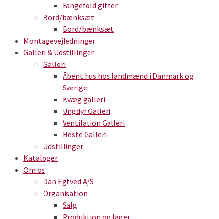
Fangefold gitter
Bord/bænksæt
Bord/bænksæt
Montagevejledninger
Galleri & Udstillinger
Galleri
Åbent hus hos landmænd i Danmark og
Sverige
Kvæg galleri
Ungdyr Galleri
Ventilation Galleri
Heste Galleri
Udstillinger
Kataloger
Om os
Dan Egtved A/S
Organisation
Salg
Produktion og lager