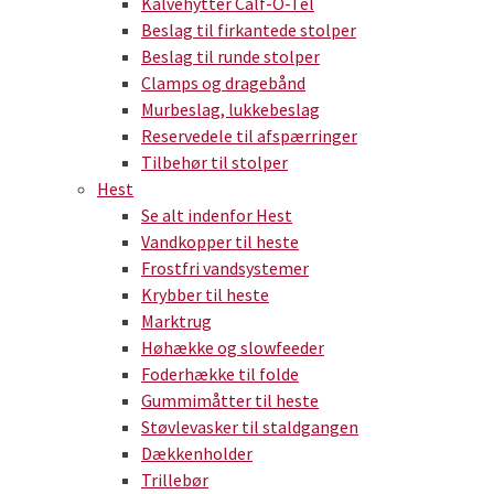
Kalvehytter Calf-O-Tel
Beslag til firkantede stolper
Beslag til runde stolper
Clamps og dragebånd
Murbeslag, lukkebeslag
Reservedele til afspærringer
Tilbehør til stolper
Hest
Se alt indenfor Hest
Vandkopper til heste
Frostfri vandsystemer
Krybber til heste
Marktrug
Høhække og slowfeeder
Foderhække til folde
Gummimåtter til heste
Støvlevasker til staldgangen
Dækkenholder
Trillebør