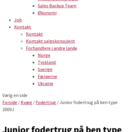
Sales Backup Team
Økonomi
Job
Kontakt
Kontakt
Kontakt salgskonsulent
Forhandlere i andre lande
Norge
Tyskland
Sverige
Færøerne
Ukraine
Vælg en side
Forside
/
Kvæg
/
Fodertrug
/ Junior fodertrug på ben type
2000J
Junior fodertrug på ben type