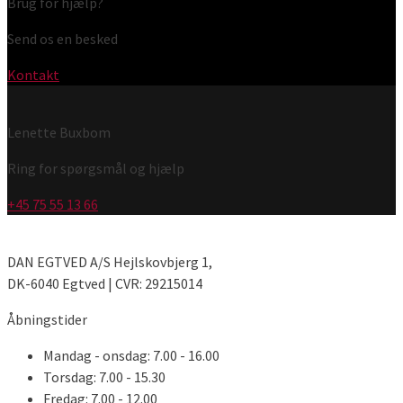
Brug for hjælp?
Send os en besked
Kontakt
Lenette Buxbom
Ring for spørgsmål og hjælp
+45 75 55 13 66
DAN EGTVED A/S Hejlskovbjerg 1,
DK-6040 Egtved | CVR: 29215014
Åbningstider
Mandag - onsdag: 7.00 - 16.00
Torsdag: 7.00 - 15.30
Fredag: 7.00 - 12.00