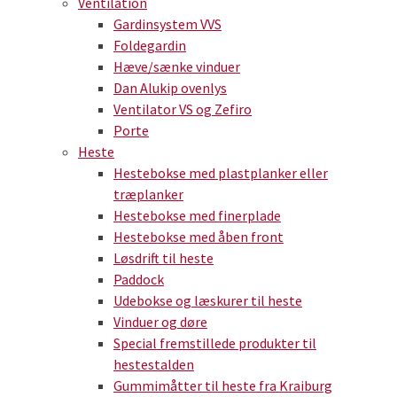
Ventilation
Gardinsystem VVS
Foldegardin
Hæve/sænke vinduer
Dan Alukip ovenlys
Ventilator VS og Zefiro
Porte
Heste
Hestebokse med plastplanker eller
træplanker
Hestebokse med finerplade
Hestebokse med åben front
Løsdrift til heste
Paddock
Udebokse og læskurer til heste
Vinduer og døre
Special fremstillede produkter til
hestestalden
Gummimåtter til heste fra Kraiburg